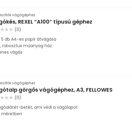
észítők vágógéphez
ókés, REXEL “A100” típusú géphez
(0)
lés:
 5 db A4-es papír átvágása
s, robosztus műanyag ház
enes vágás
észítők vágógéphez
gótalp görgős vágógéphez, A3, FELLOWES
(0)
lés:
ágóalátét-betét, ami védi a vágólapot
3 méretben