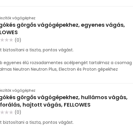
észítők vágógéphez
gókés görgős vágógépekhez, egyenes vágás,
LLOWES
(0)
lés:
t biztosítani a tiszta, pontos vágást.
db egyenes élű rozsadamentes acélpengét tartalmaz a csomag
almas Neutron Neutron Plus, Electron és Proton gépekhez
észítők vágógéphez
gókés görgős vágógépekhez, hullámos vágás,
forálás, hajtott vágás, FELLOWES
(0)
lés:
t biztosítani a tiszta, pontos vágást.