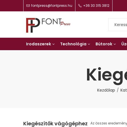
fontpress@fontpress.hu
+36 30 315 3812
Irodaszerek
Technológia
Bútorok
Üz
Kieg
Kezdőlap
Kat
Kiegészítők vágógéphez
Az összes eredemény