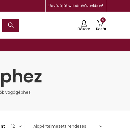
Üdvözöljük webáruházunkban!
0
Fiókom
Kosár
éphez
tők vágógéphez
ént