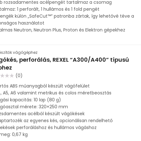
db rozsadamentes acélpengét tartalmaz a csomag
talmaz: 1 perforált, 1 hullámos és 1 fold pengét
engék külön „SafeCut™” patronba zártak, így lehetővé téve a
onságos használatot
almas Neutron, Neutron Plus, Proton és Elektron gépekhez
észítők vágógéphez
ókés, perforálás, REXEL “A300/A400” típusú
phez
(0)
lés:
artós ABS műanyagból készült vágófelület
, A5, A6 valamint metrikus és colos méretbeosztás
gási kapacitás: 10 lap (80 g)
ágóasztal mérete: 320×250 mm
zsdamentes acélból készült vágókések
aptartozék az egyenes kés, opcionálisan rendelhető
ekések perforáláshoz és hullámos vágáshoz
meg: 0,67 kg