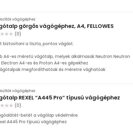
észítők vágógéphez
gótalp görgős vágógéphez, A4, FELLOWES
(0)
lés:
t biztosítani a tiszta, pontos vágást.
db A4-es méretű vágótalp, melyek alkalmasak Neutron Neutron
, Electron A4-es és Proton A4-es gépekhez
vágótalpak megfordíthatóak és méretre vághatóak
észítők vágógéphez
gótalp REXEL “A445 Pro” típusú vágógéphez
(0)
lés:
ágóalátét-betét a vágólap védelmére
xel A445 Pro típusú vágógéphez