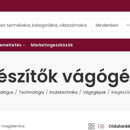
emeltetés
Marketingeszközök
észítők vágóg
alógus
Technológia
Irodatechnika
Vágógépek
Kiegészí
Oldalank
 megjelenítve.