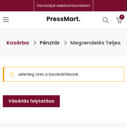
Üdvözöljük webáruházunkban!
0
Kosárba
Pénztár
Megrendelés Teljes
Jelenleg üres a bevásárlókosár.
Vásárlás folytatása