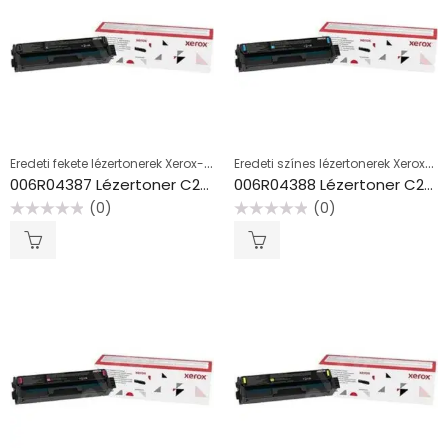
Eredeti fekete lézertonerek Xerox-hoz
Eredeti színes lézertonerek Xerox-hoz
006R04387 Lézertoner C230, C235 nyomtatókhoz, XEROX, fekete, 1,5k
006R04388 Lézertoner C230, C235 nyomtatókhoz, XEROX, cián, 1,5k
(0)
(0)
Értékelés:
Értékelés:
0
0
/
/
5
5