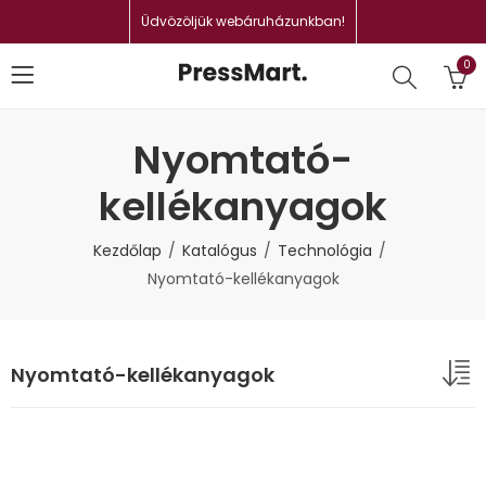
Üdvözöljük webáruházunkban!
0
Nyomtató-
kellékanyagok
Kezdőlap
Katalógus
Technológia
Nyomtató-kellékanyagok
Nyomtató-kellékanyagok