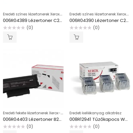
Eredeti színes lézertonerek Xerox-hoz
Eredeti színes lézertonerek Xerox-hoz
006R04389 Lézertoner C230, C235 nyomtatókhoz, XEROX, magenta, 1,5k
006R04390 Lézertoner C230, C235 nyomtatókhoz, XEROX, sárga, 1,5k
(0)
(0)
Értékelés:
Értékelés:
0
0
/
/
5
5
Eredeti fekete lézertonerek Xerox-hoz
Eredeti kellékanyag alkatrész
006R04403 Lézertoner B230, B225, B235 nyomtatókhoz, XEROX, fekete, 3K
008R12941 Tűzőkapocs WorkCentre, Versalink, Phaser, ColorQube nyomtatókhoz, XEROX
(0)
(0)
Értékelés:
Értékelés: