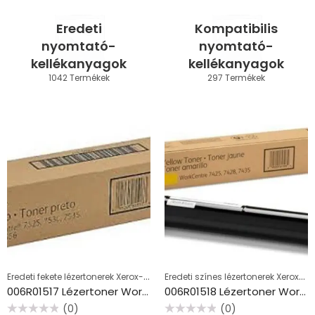
Eredeti
Kompatibilis
nyomtató-
nyomtató-
kellékanyagok
kellékanyagok
1042 Termékek
297 Termékek
Eredeti fekete lézertonerek Xerox-hoz
Eredeti színes lézertonerek Xerox-hoz
006R01517 Lézertoner WorkCentre 7525,7530,7545 nyomtatóhoz, XEROX, fekete, 26k
006R01518 Lézertoner WorkCentre 7525,7530,7545 nyomtatóhoz, XEROX, sárga, 15k
(0)
(0)