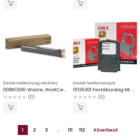
0
0
/
/
5
5
Eredeti kellékanyag alkatrész
Eredeti festékszalagok
008R13061 Waste, WorkCentre 74, 75, 78 nyomtatókhoz, XEROX, 43k
01126301 Festékszalag ML 5520, 5521, 5590 nyomtatókhoz, OKI, fekete
(0)
(0)
Értékelés:
Értékelés:
0
0
/
/
5
5
1
2
3
…
111
112
Következő