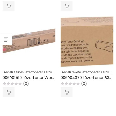
Értékelés:
Értékelés:
0
0
/
/
5
5
Eredeti színes lézertonerek Xerox-hoz
Eredeti fekete lézertonerek Xerox-hoz
006R01519 Lézertoner WorkCentre 7525,7530,7545 nyomtatóhoz, XEROX, magenta, 15k
006R04379 Lézertoner B305, B310, B315S nyomtatókhoz, XEROX, fekete, 3k
(0)
(0)
Értékelés:
Értékelés:
0
0
/
/
5
5