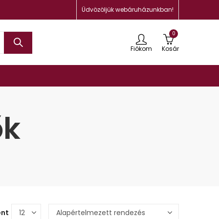
Üdvözöljük webáruházunkban!
0
Fiókom
Kosár
ők
ént