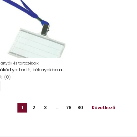
ártyák és tartozékaik
Azonosítókártya tartó, kék nyakba akasztóval, 85×50 mm, műanyag, DONAU
(0)
1
2
3
…
79
80
Következő