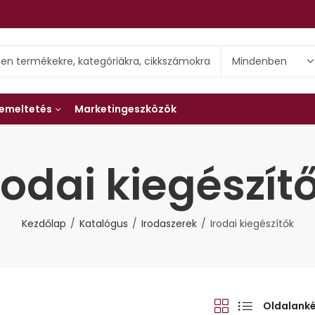
emeltetés
Marketingeszközök
rodai kiegészít
Kezdőlap
Katalógus
Irodaszerek
Irodai kiegészítők
Oldalank