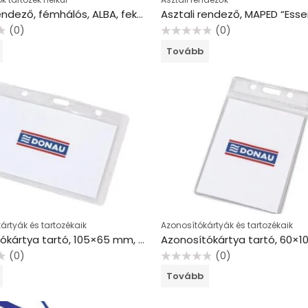
Asztali rendező, fémhálós, ALBA, fekete
(0)
(0)
Értékelés:
Tovább
0
/
5
ártyák és tartozékaik
Azonosítókártyák és tartozékaik
Azonosítókártya tartó, 105×65 mm, hajlékony, vízszintes, DONAU
(0)
(0)
Értékelés:
Tovább
0
/
5