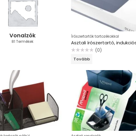
Vonalzók
Írószertartók tartozékokkal
81 Termékek
(0)
Értékelés:
Tovább
0
/
5
ók tartozék nélkül
Asztali rendezők