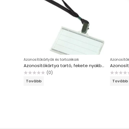
Azonosítókártyák és tartozékaik
Azonosítók
Azonosítókártya tartó, fekete nyakba akasztóval, 85×50 mm, műanyag, DONAU
(0)
Értékelés:
Értékelés:
Tovább
Tovább
0
0
/
/
5
5