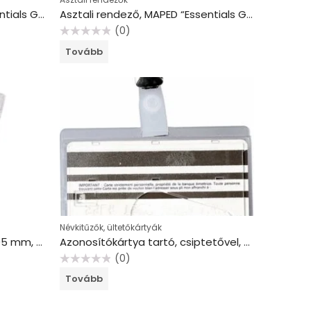
Asztali rendező, MAPED “Essentials Green Compact Office”
Asztali rendező, MAPED “Essentials Green Maxi Office”
(0)
Értékelés:
Tovább
0
/
5
Névkitűzők, ültetőkártyák
Azonosítókártya tartó, 60×105 mm, hajlékony, függőleges, DONAU
Azonosítókártya tartó, csiptetővel, 90×60 mm, műanyag, FELLOWES
(0)
Értékelés:
Tovább
0
/
5