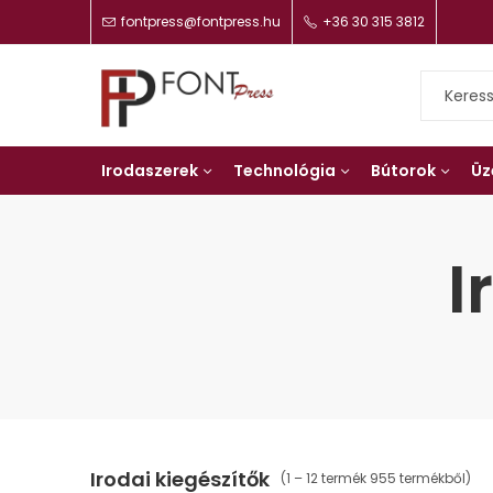
fontpress@fontpress.hu
+36 30 315 3812
Irodaszerek
Technológia
Bútorok
Üz
I
Irodai kiegészítők
(1 – 12 termék 955 termékből)