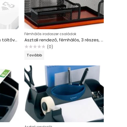
Fémhálós irodaszer családok
Asztali írószertartó, indukciós töltővel, LEITZ “Wow”, fehér
Asztali rendező, fémhálós, 3 részes, VICTORIA OFFICE, “Wood”, fekete
(0)
Értékelés:
Tovább
0
/
5
Asztali rendezők