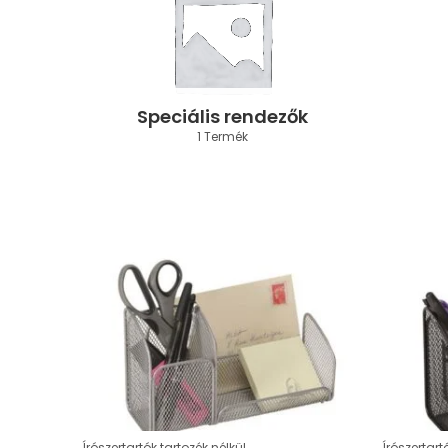
Speciális rendezők
1 Termék
Írószertartók tartozék nélkül
Írószertart