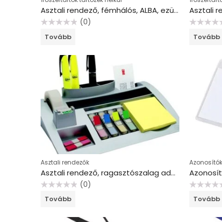
Asztali rendező, fémhálós, ALBA, ezüst
(0)
Értékelés:
Értékelés:
Tovább
Tovább
0
0
/
/
5
5
Asztali rendezők
Azonosítók
Asztali rendező, ragasztószalag adagolóval, 3M POSTIT “C50”
(0)
Értékelés:
Értékelés:
Tovább
Tovább
0
0
/
/
5
5