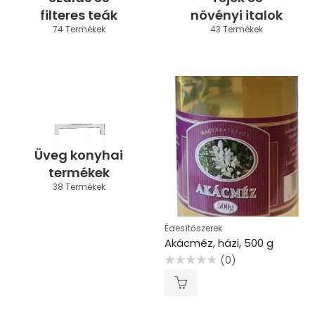
filteres teák
növényi italok
74 Termékek
43 Termékek
Üveg konyhai
termékek
38 Termékek
Édesítőszerek
Akácméz, házi, 500 g
(0)
Értékelés:
0
/
5