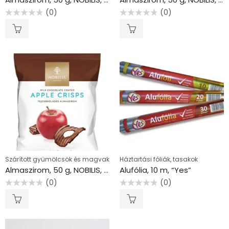
(0)
(0)
Értékelés:
Értékelés:
0
0
/
/
5
5
Szárított gyümölcsök és magvak
Háztartási fóliák, tasakok
Almaszirom, 50 g, NOBILIS, tejcsokoládés
Alufólia, 10 m, “Yes”
(0)
(0)
Értékelés:
Értékelés:
0
0
/
/
5
5