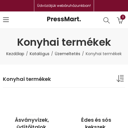
Üdvözöljük webáruházunkban!
0
Konyhai termékek
Kezdőlap
Katalógus
Üzemeltetés
Konyhai termékek
Konyhai termékek
Ásványvizek,
Édes és sós
üdítőitalok,
kekszek,