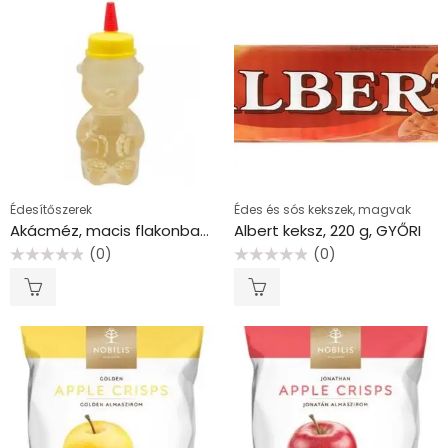
Édesítőszerek
Édes és sós kekszek, magvak
Akácméz, macis flakonban, 250 g
Albert keksz, 220 g, GYŐRI
(0)
(0)
Értékelés:
Értékelés:
0
0
/
/
5
5