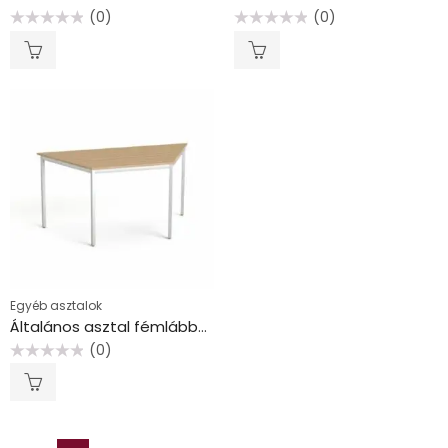
(0)
(0)
Értékelés:
Értékelés:
0
0
/
/
5
5
Egyéb asztalok
Általános asztal fémlábbal, trapéz alakú, 75×150/75 cm, MAYAH “Freedom SV-41”, kőris
(0)
Értékelés:
0
/
5