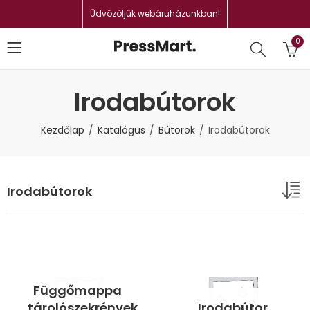
Üdvözöljük webáruházunkban!
0
Irodabútorok
Kezdőlap
Katalógus
Bútorok
Irodabútorok
Irodabútorok
Függőmappa
tárolószekrények
Irodabútor