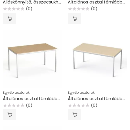
Álláskönnyítő, összecsukható fekete
Általános asztal fémlábbal, 75×130 cm, MAYAH “Freedom SV-38”, juhar
(0)
(0)
Értékelés:
Értékelés:
0
0
/
/
5
5
Egyéb asztalok
Egyéb asztalok
Általános asztal fémlábbal, 75×130 cm, MAYAH “Freedom SV-38”, kőris
Általános asztal fémlábbal, 75×150 cm, MAYAH “Freedom SV-39”, juhar
(0)
(0)
Értékelés:
Értékelés:
0
0
/
/
5
5