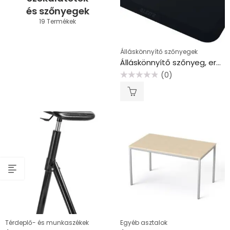
és szőnyegek
19 Termékek
Álláskönnyítő szőnyegek
Álláskönnyítő szőnyeg, ergonómiai, ülő/álló munkához, LEITZ “Ergo Cosy”
(0)
Értékelés:
0
/
5
Térdeplő- és munkaszékek
Egyéb asztalok