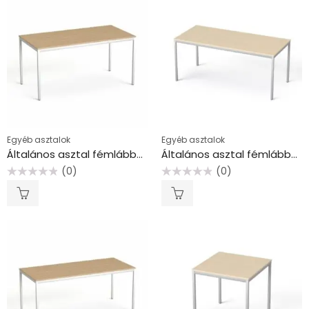
Egyéb asztalok
Egyéb asztalok
Általános asztal fémlábbal, 75×150 cm, MAYAH “Freedom SV-39”, kőris
Általános asztal fémlábbal, 75×170 cm, MAYAH “Freedom SV-40”, juhar
(0)
(0)
Értékelés:
Értékelés:
0
0
/
/
5
5