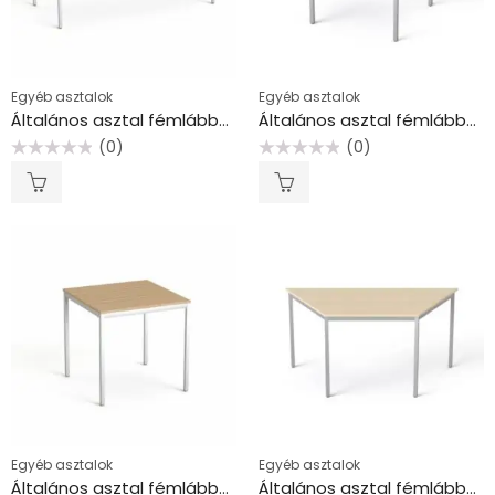
Egyéb asztalok
Egyéb asztalok
Általános asztal fémlábbal, 75×170 cm, MAYAH “Freedom SV-40”, kőris
Általános asztal fémlábbal, 75×75 cm, MAYAH “Freedom SV-37”, juhar
(0)
(0)
Értékelés:
Értékelés:
0
0
/
/
5
5
Egyéb asztalok
Egyéb asztalok
Általános asztal fémlábbal, 75×75 cm, MAYAH “Freedom SV-37”, kőris
Általános asztal fémlábbal, trapéz alakú, 75×150/75 cm, MAYAH “Freedom SV-41”, juhar