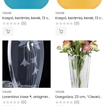
Vázák
Vázák
Kaspó, kerámia, kerek, 13 cm, LEITZ “Cosy”, nyugodtkék
Kaspó, kerámia, kerek, 13 cm, LEITZ, “Cosy”, melegsárga
(0)
(0)
Értékelés:
Értékelés:
0
0
/
/
5
5
Vázák
Vázák
Lorentina Vase ®, virágmintás, 35 cm MADE WITH SWAROVSKI ELEMENTS®
Üvegváza, 23 cm, “ClearLine”
(0)
(0)