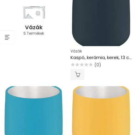
Vázák
5 Termékek
Vázák
Kaspó, kerámia, kerek, 13 cm, LEITZ “Cosy”, bársonyszürke
(0)
Értékelés:
0
/
5