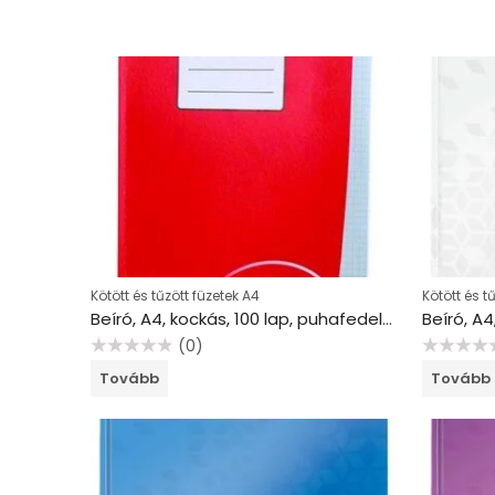
Kötött és tűzött füzetek A4
Kötött és t
Beíró, A4, kockás, 100 lap, puhafedeles, VICTORIA PAPER
(0)
Értékelés:
Értékelés:
Tovább
Tovább
0
0
/
/
5
5