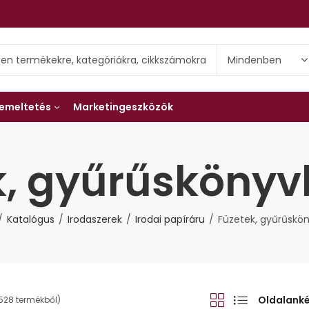
emeltetés
Marketingeszközök
k, gyűrűskönyv
Katalógus
Irodaszerek
Irodai papíráru
Füzetek, gyűrűskö
Oldalank
 528 termékből)