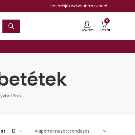
Üdvözöljük webáruházunkban!
0
Fiókom
Kosár
betétek
nyvbetétek
ént