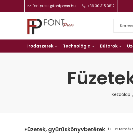
fontpress@fontpress.hu
+36 30 315 3812
Irodaszerek
Technológia
Bútorok
Üz
Füzete
Kezdőlap
Füzetek, gyűrűskönyvbetétek
(1 – 12 termék