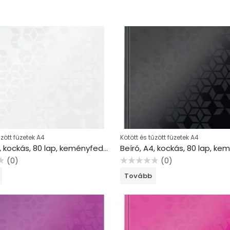
űzött füzetek A4
Kötött és tűzött füzetek A4
Beíró, A4, kockás, 80 lap, keményfedeles, LEITZ “Wow”, fehér
(0)
(0)
Értékelés:
Tovább
0
/
5