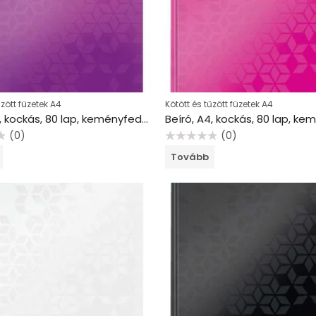
űzött füzetek A4
Kötött és tűzött füzetek A4
Beíró, A4, kockás, 80 lap, keményfedeles, LEITZ “Wow”, lila
(0)
(0)
Értékelés:
Tovább
0
/
5