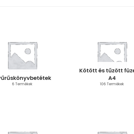
Kötött és tűzött füz
űrűskönyvbetétek
A4
6 Termékek
106 Termékek