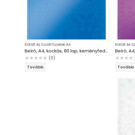
Kötött és tűzött füzetek A4
Kötött és t
Beíró, A4, kockás, 80 lap, keményfedeles, LEITZ “Wow”, kék
(0)
Értékelés:
Értékelés:
Tovább
Tovább
0
0
/
/
5
5