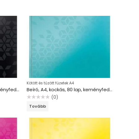
Kötött és tűzött füzetek A4
Beíró, A4, kockás, 80 lap, keményfedeles, LEITZ “Wow”, fekete
Beíró, A4, kockás, 80 lap, keményfedeles, LEITZ “Wow”, jégkék
(0)
Értékelés:
Tovább
0
/
5