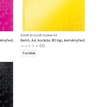
Kötött és tűzött füzetek A4
Beíró, A4, kockás, 80 lap, keményfedeles, LEITZ “Wow”, rózsaszín
Beíró, A4, kockás, 80 lap, keményfedeles, LEITZ “Wow”, sárga
(0)
Értékelés:
Tovább
0
/
5