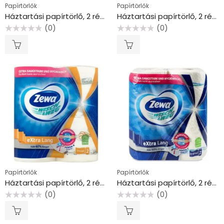
Papírtörlők
Papírtörlők
Háztartási papírtörlő, 2 rétegű, 2 tekercses, “Sindy”
Háztartási papírtörlő, 2 rétegű, 2 tekercses, “Star Duo”
(0)
(0)
Értékelés:
Értékelés:
0
0
/
/
5
5
Papírtörlők
Papírtörlők
Háztartási papírtörlő, 2 rétegű, 2 tekercses, ZEWA “Wisch&Weg extra lang”
Háztartási papírtörlő, 2 rétegű, 2 tekercses, ZEWA “Wisch&Weg Original”
(0)
(0)
Értékelés:
Értékelés:
0
0
/
/
5
5