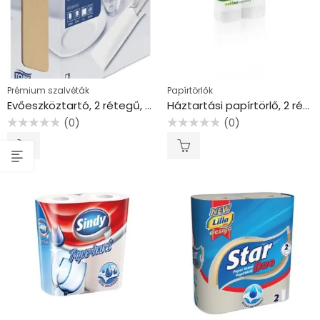
Prémium szalvéták
Papírtörlők
Evőeszköztartó, 2 rétegű, fehér szalvétával, Advanced, TORK, natúr
Háztartási papírtörlő, 2 rétegű, 2 tekercses, “Satino by Wepa”
(0)
(0)
Értékelés:
Értékelés:
0
0
/
/
5
5