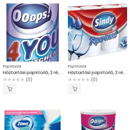
Papírtörlők
Papírtörlők
Háztartási papírtörlő, 2 rétegű, 200 lap, tekercses, OOOPS “4You”
Háztartási papírtörlő, 2 rétegű, 4 tekercses, “Sindy”
(0)
(0)
Értékelés:
Értékelés:
0
0
/
/
5
5