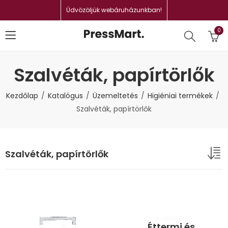
Üdvözöljük webáruházunkban!
0
Szalvéták, papírtörlők
Kezdőlap
Katalógus
Üzemeltetés
Higiéniai termékek
Szalvéták, papírtörlők
Szalvéták, papírtörlők
Éttermi és