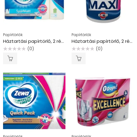
Papírtörlők
Papírtörlők
Háztartási papírtörlő, 2 rétegű, 4 tekercses, ZEWA “Wisch&Weg sparblatt”
Háztartási papírtörlő, 2 rétegű, 500 lap, tekercses, OOOPS “Maxi”
(0)
(0)
Értékelés:
Értékelés:
0
0
/
/
5
5
Papírtörlők
Papírtörlők