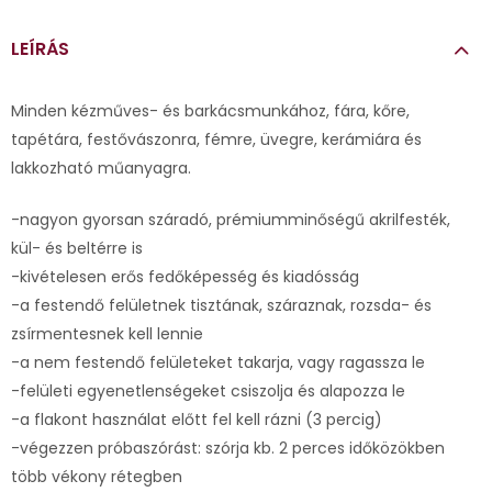
LEÍRÁS
Minden kézműves- és barkácsmunkához, fára, kőre,
tapétára, festővászonra, fémre, üvegre, kerámiára és
lakkozható műanyagra.
-nagyon gyorsan száradó, prémiumminőségű akrilfesték,
kül- és beltérre is
-kivételesen erős fedőképesség és kiadósság
-a festendő felületnek tisztának, száraznak, rozsda- és
zsírmentesnek kell lennie
-a nem festendő felületeket takarja, vagy ragassza le
-felületi egyenetlenségeket csiszolja és alapozza le
-a flakont használat előtt fel kell rázni (3 percig)
-végezzen próbaszórást: szórja kb. 2 perces időközökben
több vékony rétegben