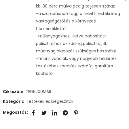
kb. 30 perc múlva pedig teljesen száraz
-a száradási idő függ a felvitt festékréteg
vastagságától és a környezeti
hőmérséklettől
-műanyagokhoz, illetve habosított
polisztirolhoz az Edding polisztirol, ill.
műanyag alapozót szükséges használni
-finom vonalak, vagy nagyobb felületek
festéséhez speciális szórófej garnitúra
kapható
Cikkszám:
TED5200MAR
Kategória:
Festékek és kiegészítők
Megosztás: