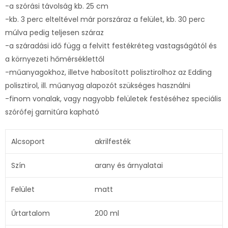
-a szórási távolság kb. 25 cm
-kb. 3 perc elteltével már porszáraz a felület, kb. 30 perc
múlva pedig teljesen száraz
-a száradási idő függ a felvitt festékréteg vastagságától és
a környezeti hőmérséklettől
-műanyagokhoz, illetve habosított polisztirolhoz az Edding
polisztirol, ill. műanyag alapozót szükséges használni
-finom vonalak, vagy nagyobb felületek festéséhez speciális
szórófej garnitúra kapható
Alcsoport
akrilfesték
Szín
arany és árnyalatai
Felület
matt
Űrtartalom
200 ml