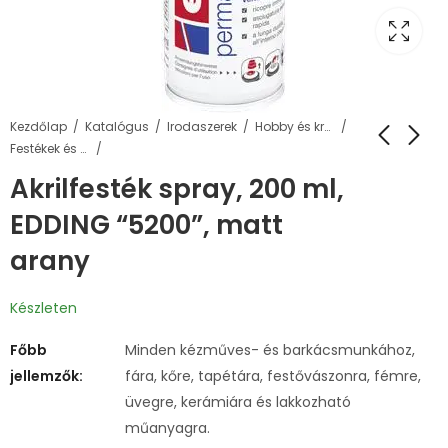
Kezdőlap
Katalógus
Irodaszerek
Hobby és kreatív termékek
Festékek és kiegészítők
Akrilfesték spray, 200 ml,
EDDING “5200”, matt
arany
Készleten
Főbb
Minden kézműves- és barkácsmunkához,
jellemzők:
fára, kőre, tapétára, festővászonra, fémre,
üvegre, kerámiára és lakkozható
műanyagra.