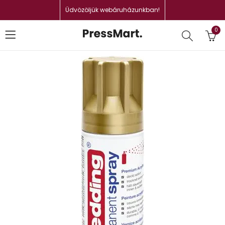
Üdvözöljük webáruházunkban!
0