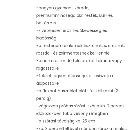
-nagyon gyorsan száradó,
prémiumminőségű akrilfesték, kül- és
beltérre is
-kivételesen erős fedőképesség és
kiadósság
-a festendő felületnek tisztának, száraznak,
rozsda- és zsírmentesnek kell lennie
-a nem festendő felületeket takarja, vagy
ragassza le
-felületi egyenetlenségeket csiszolja és
alapozza le
-a flakont használat előtt fel kell rázni (3
percig)
-végezzen próbaszórást: szórja kb. 2 perces
időközökben több vékony rétegben
-a szórási távolság kb. 25 cm
-kb. 3 perc elteltével már porszáraz a felület,