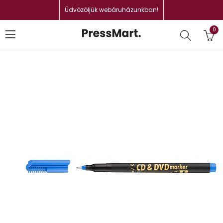
Üdvözöljük webáruházunkban!
0