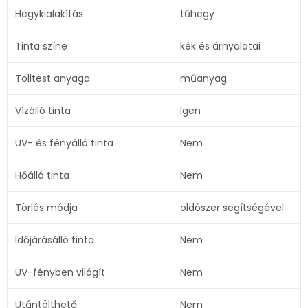
Hegykialakítás
tűhegy
Tinta színe
kék és árnyalatai
Tolltest anyaga
műanyag
Vízálló tinta
Igen
UV- és fényálló tinta
Nem
Hőálló tinta
Nem
Törlés módja
oldószer segítségével
Időjárásálló tinta
Nem
UV-fényben világít
Nem
Utántölthető
Nem