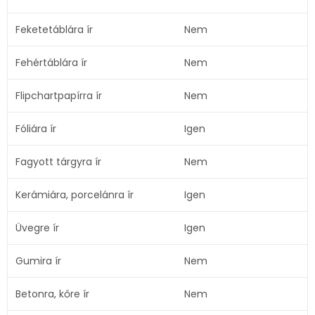
Feketetáblára ír
Nem
Fehértáblára ír
Nem
Flipchartpapírra ír
Nem
Fóliára ír
Igen
Fagyott tárgyra ír
Nem
Kerámiára, porcelánra ír
Igen
Üvegre ír
Igen
Gumira ír
Nem
Betonra, kőre ír
Nem