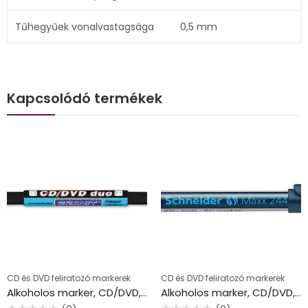
Tűhegyűek vonalvastagsága
0,5 mm
Kapcsolódó termékek
CD és DVD feliratozó markerek
CD és DVD feliratozó markerek
Alkoholos marker, CD/DVD, 0,4/1,5-2,5 mm, kúpos, kétvégű, GRANIT “Piccolo M830”, fekete
Alkoholos marker, CD/DVD, 0,7 mm, SCHNEIDER “Maxx 244”, fekete