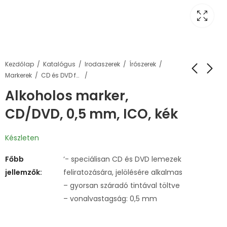
Kezdőlap
Katalógus
Irodaszerek
Írószerek
Markerek
CD és DVD feliratozó markerek
Alkoholos marker,
CD/DVD, 0,5 mm, ICO, kék
Készleten
Főbb
‘- speciálisan CD és DVD lemezek
jellemzők:
feliratozására, jelölésére alkalmas
– gyorsan száradó tintával töltve
– vonalvastagság: 0,5 mm