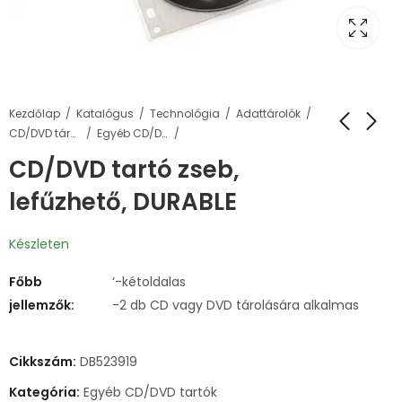
Kezdőlap
Katalógus
Technológia
Adattárolók
CD/DVD tárolás
Egyéb CD/DVD tartók
CD/DVD tartó zseb,
lefűzhető, DURABLE
Készleten
Főbb
‘-kétoldalas
jellemzők:
-2 db CD vagy DVD tárolására alkalmas
Cikkszám:
DB523919
Kategória:
Egyéb CD/DVD tartók