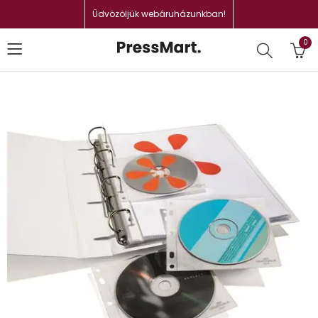
Üdvözöljük webáruházunkban!
0