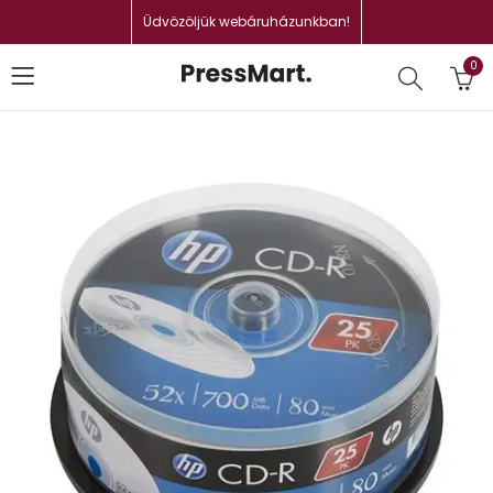
Üdvözöljük webáruházunkban!
0