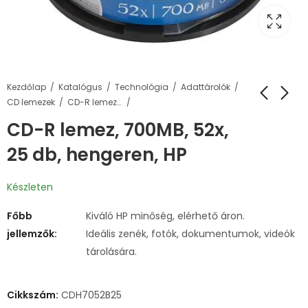
Kezdőlap
Katalógus
Technológia
Adattárolók
CD lemezek
CD-R lemezek
CD-R lemez, 700MB, 52x,
25 db, hengeren, HP
Készleten
Főbb
Kiváló HP minőség, elérhető áron.
jellemzők:
Ideális zenék, fotók, dokumentumok, videók
tárolására.
Cikkszám:
CDH7052B25