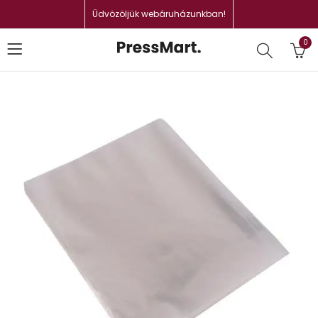
Üdvözöljük webáruházunkban!
0