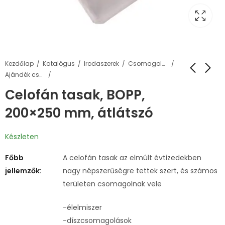
Kezdőlap
Katalógus
Irodaszerek
Csomagolás, tárolás
Ajándék csomagolók, díszzacskók
Celofán tasak, BOPP,
200×250 mm, átlátszó
Készleten
Főbb
A celofán tasak az elmúlt évtizedekben
jellemzők:
nagy népszerűségre tettek szert, és számos
területen csomagolnak vele
-élelmiszer
-díszcsomagolások