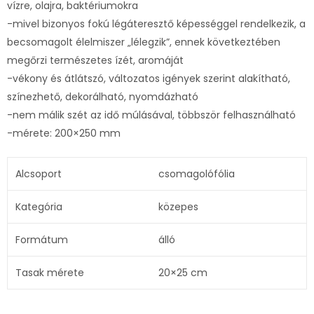
vízre, olajra, baktériumokra
-mivel bizonyos fokú légáteresztő képességgel rendelkezik, a
becsomagolt élelmiszer „lélegzik”, ennek következtében
megőrzi természetes ízét, aromáját
-vékony és átlátszó, változatos igények szerint alakítható,
színezhető, dekorálható, nyomdázható
-nem málik szét az idő múlásával, többször felhasználható
-mérete: 200×250 mm
Alcsoport
csomagolófólia
Kategória
közepes
Formátum
álló
Tasak mérete
20×25 cm