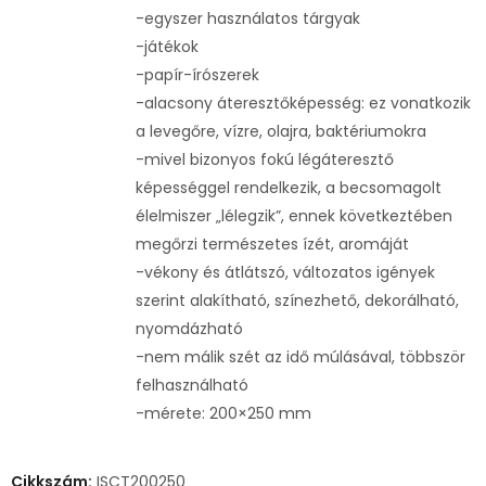
-egyszer használatos tárgyak
-játékok
-papír-írószerek
-alacsony áteresztőképesség: ez vonatkozik
a levegőre, vízre, olajra, baktériumokra
-mivel bizonyos fokú légáteresztő
képességgel rendelkezik, a becsomagolt
élelmiszer „lélegzik”, ennek következtében
megőrzi természetes ízét, aromáját
-vékony és átlátszó, változatos igények
szerint alakítható, színezhető, dekorálható,
nyomdázható
-nem málik szét az idő múlásával, többször
felhasználható
-mérete: 200×250 mm
Cikkszám:
ISCT200250