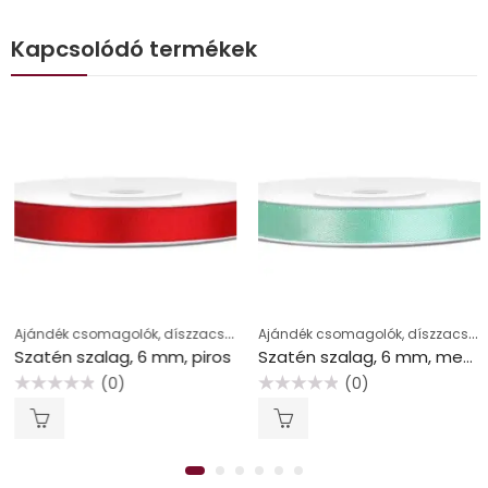
Kapcsolódó termékek
Ajándék csomagolók, díszzacskók
Ajándék csomagolók, díszzacskók
Szatén szalag, 6 mm, piros
Szatén szalag, 6 mm, mentazöld
(0)
(0)
Értékelés:
Értékelés:
0
0
/
/
5
5