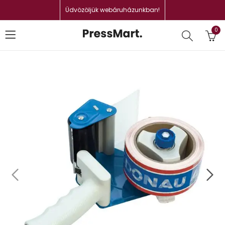
Üdvözöljük webáruházunkban!
0