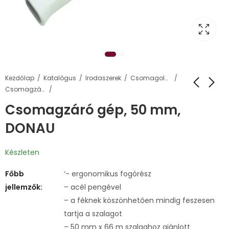
Kezdőlap
Katalógus
Irodaszerek
Csomagolás, tárolás
Csomagzáró gépek
Csomagzáró gép, 50 mm,
DONAU
Készleten
Főbb
‘- ergonomikus fogórész
jellemzők:
– acél pengével
– a féknek köszönhetően mindig feszesen
tartja a szalagot
– 50 mm x 66 m szalaghoz ajánlott