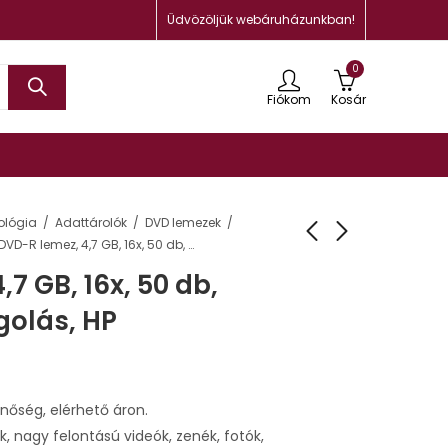
Üdvözöljük webáruházunkban!
0
Fiókom
Kosár
ológia
Adattárolók
DVD lemezek
DVD-R lemez, 4,7 GB, 16x, 50 db, zsugor csomagolás, HP
7 GB, 16x, 50 db,
olás, HP
inőség, elérhető áron.
ek, nagy felontású videók, zenék, fotók,