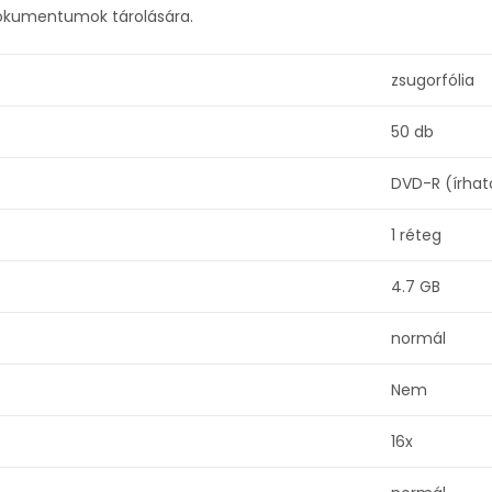
, dokumentumok tárolására.
zsugorfólia
50 db
DVD-R (írhat
1 réteg
4.7 GB
normál
Nem
16x