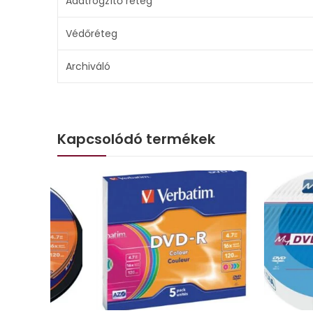
Adatrögzítő réteg
Védőréteg
Archiváló
Kapcsolódó termékek