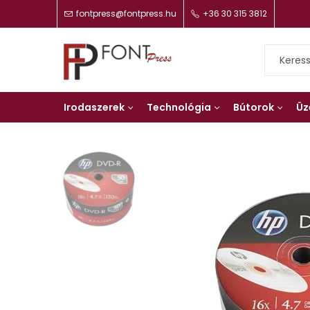
fontpress@fontpress.hu
+36 30 315 3812
Irodaszerek
Technológia
Bútorok
Üz