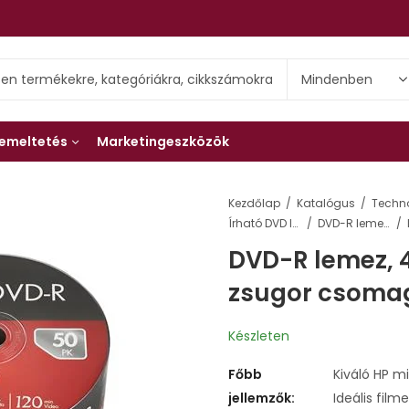
emeltetés
Marketingeszközök
Kezdőlap
Katalógus
Techn
Írható DVD lemezek
DVD-R lemezek
DVD-R lemez, 4,
zsugor csomag
Készleten
Főbb
Kiváló HP m
jellemzők:
Ideális film