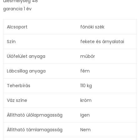
ülésmélység 48
garancia 1 év
Alcsoport
főnöki szék
Szín
fekete és árnyalatai
Ülőfelület anyaga
műbőr
Lábcsillag anyaga
fém
Teherbírás
110 kg
Váz színe
króm
Állítható ülőlapmagasság
Igen
Állítható támlamagasság
Nem