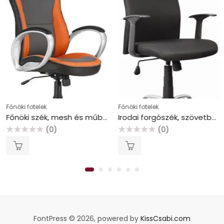
Főnöki fotelek
Főnöki fotelek
Főnöki szék, mesh és műbőr borítás, műanyag lábkereszt, “Oregon”, szürke-narancs
Irodai forgószék, szövetborítás, krómozott lábkereszt, “Texas”, fekete
(0)
(0)
Értékelés:
Értékelés:
0
0
/
/
5
5
FontPress © 2026, powered by
KissCsabi.com