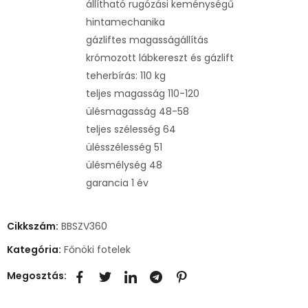
állítható rugózási keménységű
hintamechanika
gázliftes magasságállítás
krómozott lábkereszt és gázlift
teherbírás: 110 kg
teljes magasság 110-120
ülésmagasság 48-58
teljes szélesség 64
ülésszélesség 51
ülésmélység 48
garancia 1 év
Cikkszám:
BBSZV360
Kategória:
Főnöki fotelek
Megosztás: