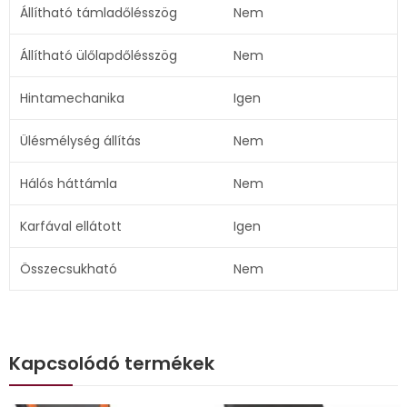
Állítható támladőlésszög
Nem
Állítható ülőlapdőlésszög
Nem
Hintamechanika
Igen
Ülésmélység állítás
Nem
Hálós háttámla
Nem
Karfával ellátott
Igen
Összecsukható
Nem
Kapcsolódó termékek