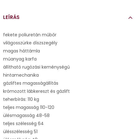
LEÍRÁS
fekete poliuretán műbőr
világosszürke díszszegély
magas háttámla
műanyag karfa
állítható rugózási keménységű
hintamechanika
gázliftes magasságállítás
krómozott lábkereszt és gázlift
teherbírás: 110 kg
teljes magasság 110-120
ülésmagasság 48-58
teljes szélesség 64
ülésszélesség 51