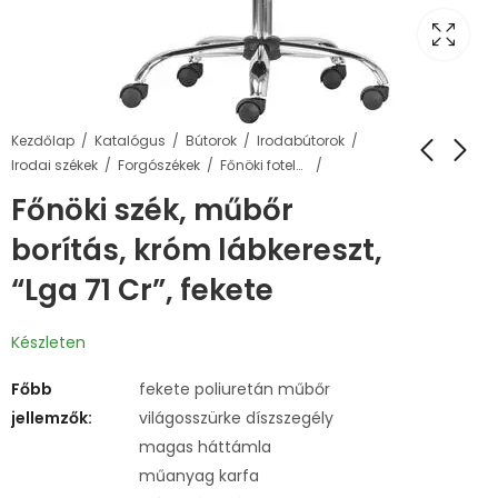
Kezdőlap
Katalógus
Bútorok
Irodabútorok
Irodai székek
Forgószékek
Főnöki fotelek
Főnöki szék, műbőr
borítás, króm lábkereszt,
“Lga 71 Cr”, fekete
Készleten
Főbb
fekete poliuretán műbőr
jellemzők:
világosszürke díszszegély
magas háttámla
műanyag karfa