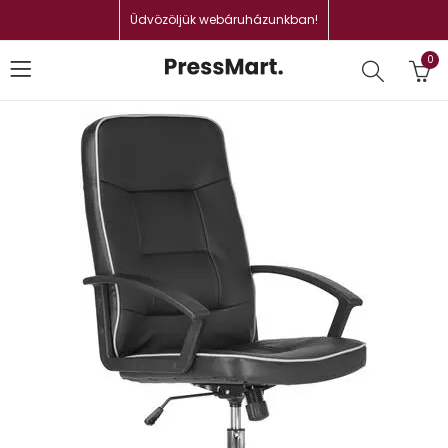
Üdvözöljük webáruházunkban!
0