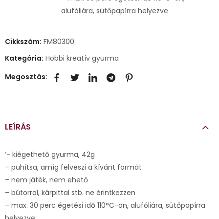
alufóliára, sütőpapírra helyezve
Cikkszám:
FM80300
Kategória:
Hobbi kreatív gyurma
Megosztás:
LEÍRÁS
‘- kiégethető gyurma, 42g
– puhítsa, amíg felveszi a kívánt formát
– nem játék, nem ehető
– bútorral, kárpittal stb. ne érintkezzen
– max. 30 perc égetési idő 110°C-on, alufóliára, sütőpapírra
helyezve