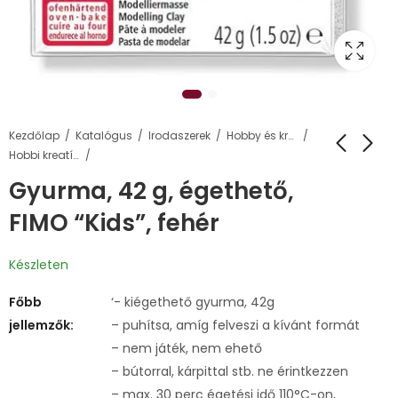
Kezdőlap
Katalógus
Irodaszerek
Hobby és kreatív termékek
Hobbi kreatív gyurma
Gyurma, 42 g, égethető,
FIMO “Kids”, fehér
Készleten
Főbb
‘- kiégethető gyurma, 42g
jellemzők:
– puhítsa, amíg felveszi a kívánt formát
– nem játék, nem ehető
– bútorral, kárpittal stb. ne érintkezzen
– max. 30 perc égetési idő 110°C-on,