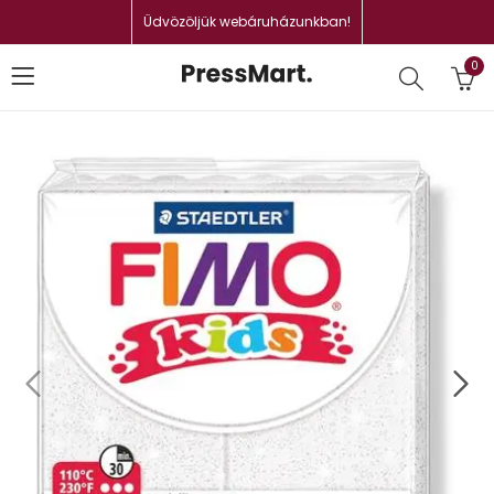
Üdvözöljük webáruházunkban!
0