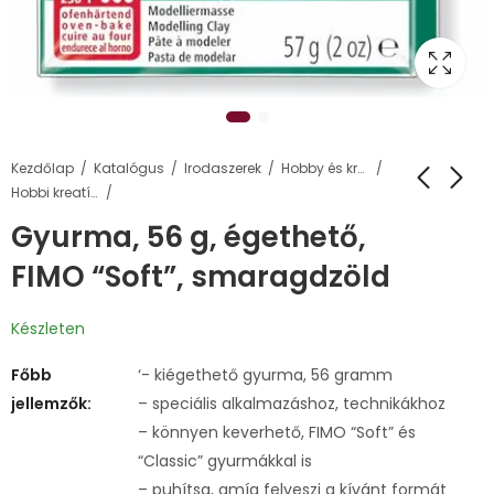
Kezdőlap
Katalógus
Irodaszerek
Hobby és kreatív termékek
Hobbi kreatív gyurma
Gyurma, 56 g, égethető,
FIMO “Soft”, smaragdzöld
Készleten
Főbb
‘- kiégethető gyurma, 56 gramm
jellemzők:
– speciális alkalmazáshoz, technikákhoz
– könnyen keverhető, FIMO “Soft” és
“Classic” gyurmákkal is
– puhítsa, amíg felveszi a kívánt formát