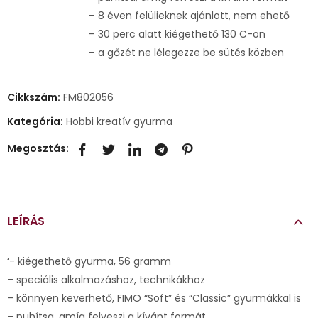
– 8 éven felülieknek ajánlott, nem ehető
– 30 perc alatt kiégethető 130 C-on
– a gőzét ne lélegezze be sütés közben
Cikkszám:
FM802056
Kategória:
Hobbi kreatív gyurma
Megosztás:
LEÍRÁS
‘- kiégethető gyurma, 56 gramm
– speciális alkalmazáshoz, technikákhoz
– könnyen keverhető, FIMO “Soft” és “Classic” gyurmákkal is
– puhítsa, amíg felveszi a kívánt formát