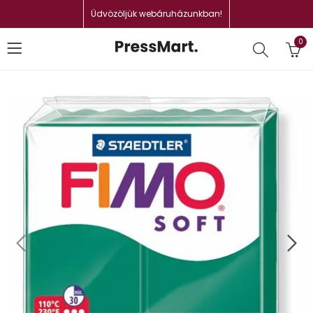
Üdvözöljük webáruházunkban!
0