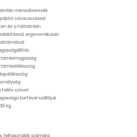
ámlás menedzserszék
apabíró szivacsozással
eten és a háttámlán
ialakítással, ergonomikusan
háttámlával
agasságállítás
háttámlamagasság
áttámladőlésszög
lőlapdőlésszög
lésmélység
h hálós szövet
gasságú karfával szállítjuk
135 kg
s felhasználók számára