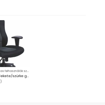
Forgószék magas felhasználók számára
Főnöki szék, fekete/szürke gyöngyszövet-borítás, fekete lábkereszt, MAYAH “Racer Plus”
0)