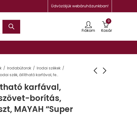
Üdvözöljük webáruházunkban!
0
Fiókom
Kosár
k
Irodabútorok
Irodai székek
Irodai szék, állítható karfával, fekete gyöngyszövet-borítás, fekete lábkereszt, MAYAH “Super Comfort”
lítható karfával,
szövet-borítás,
szt, MAYAH “Super