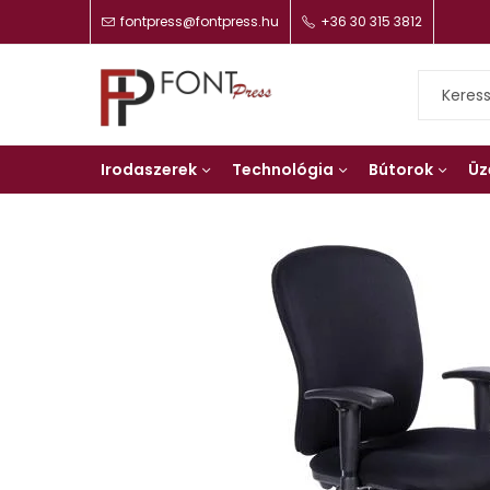
fontpress@fontpress.hu
+36 30 315 3812
Irodaszerek
Technológia
Bútorok
Üz