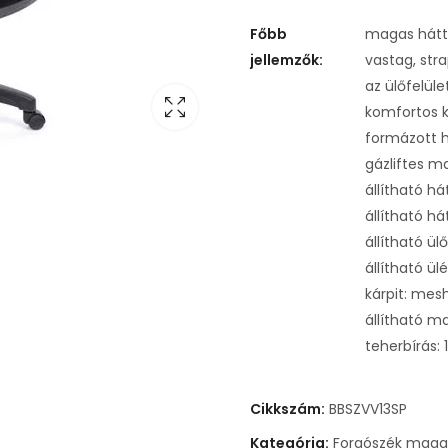
Főbb
magas hátt
jellemzők:
vastag, str
az ülőfelül
komfortos k
formázott 
gázliftes m
állítható 
állítható h
állítható ü
állítható ü
kárpit: mes
állítható ma
teherbírás: 
Cikkszám:
BBSZVV13SP
Kategória:
Forgószék maga