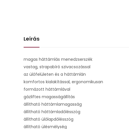
Leírás
magas háttámlás menedzserszék
vastag, strapabíró szivacsozással
az ülőfelületen és a háttámlán
komfortos kialakítással, ergonomikusan
formázott háttámlával
gázliftes magasságállítás
állítható háttámlamagasság
állítható háttámladőlésszög
állítható ülőlapdőlésszög
állítható ülésmélység