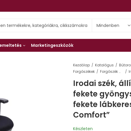
emeltetés
Marketingeszközök
Kezdőlap
Katalógus
Bútoro
Forgószékek
Forgószék magas felhasználók számára
Irodai szék, ál
fekete gyöngy
fekete lábkere
Comfort”
Készleten