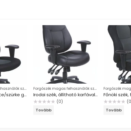
Forgószék magas felhasználók számára
Forgószék magas felhasználók számára
Főnöki szék, fekete/szürke gyöngyszövet-borítás, fekete lábkereszt, MAYAH “Super Racer”
Irodai szék, állítható karfával, fekete, puha bonded bőrborítás, fekete lábkereszt, MAYAH “Champion Plus”
(0)
(
Értékelés:
Értékelés:
Tovább
Tovább
0
0
/
/
5
5