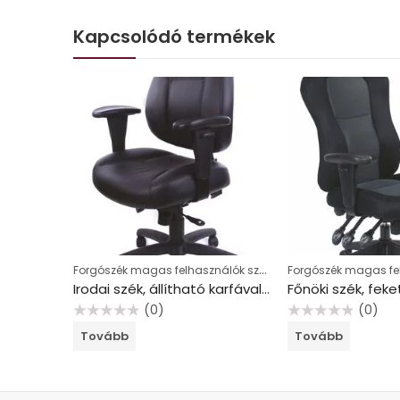
Kapcsolódó termékek
Forgószék magas felhasználók számára
Irodai szék, állítható karfával, fekete, puha bonded bőrborítás, fekete lábkereszt, MAYAH “Super Champion”
(0)
(0)
Értékelés:
Értékelés:
Tovább
Tovább
0
0
/
/
5
5