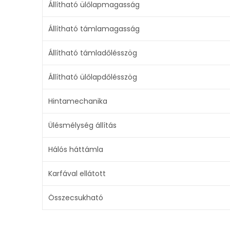
Állítható ülőlapmagasság
Állítható támlamagasság
Állítható támladőlésszög
Állítható ülőlapdőlésszög
Hintamechanika
Ülésmélység állítás
Hálós háttámla
Karfával ellátott
Összecsukható