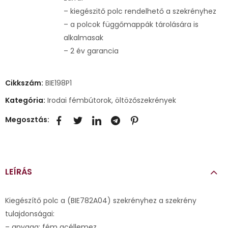
– kiegészitő polc rendelhető a szekrényhez
– a polcok függőmappák tárolására is
alkalmasak
– 2 év garancia
Cikkszám:
BIE198P1
Kategória:
Irodai fémbútorok, öltözőszekrények
Megosztás:
LEÍRÁS
Kiegészítő polc a (BIE782A04) szekrényhez a szekrény
tulajdonságai:
– anyaga: fém acéllemez