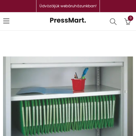
Üdvözöljük webáruházunkban!
0