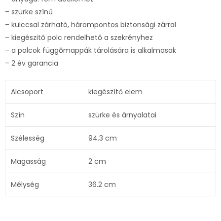
– szürke színű
– kulccsal zárható, hárompontos biztonsági zárral
– kiegészitő polc rendelhető a szekrényhez
– a polcok függőmappák tárolására is alkalmasak
– 2 év garancia
Alcsoport
kiegészítő elem
Szín
szürke és árnyalatai
Szélesség
94.3 cm
Magasság
2 cm
Mélység
36.2 cm