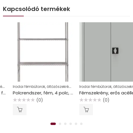
Kapcsolódó termékek
Irodai fémbútorok, öltözőszekrények
Irodai fémbútorok, öltözőszekrények
Polcrendszer, fém, 4 polc, 160x90x35 cm, ALBA
Fémszekrény, erős acéllemez, kétajtós, 115x80x40 cm, két polcos, világosszürke
(0)
(0)
Értékelés:
Értékelés:
0
0
/
/
5
5