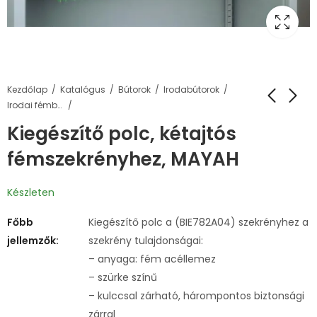
Kezdőlap
Katalógus
Bútorok
Irodabútorok
Irodai fémbútorok, öltözőszekrények
Kiegészítő polc, kétajtós
fémszekrényhez, MAYAH
Készleten
Főbb
Kiegészítő polc a (BIE782A04) szekrényhez a
jellemzők:
szekrény tulajdonságai:
– anyaga: fém acéllemez
– szürke színű
– kulccsal zárható, hárompontos biztonsági
zárral