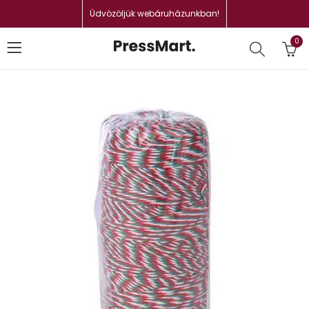
Üdvözöljük webáruházunkban!
0