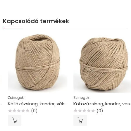
Kapcsolódó termékek
Zsinegek
Zsinegek
Kötözőzsineg, kender, vékony, 250m, VICTORIA FACILITY
Kötözőzsineg, kender, vastag, 100m, VICTORIA FACILITY
(0)
(0)
Értékelés:
Értékelés:
0
0
/
/
5
5