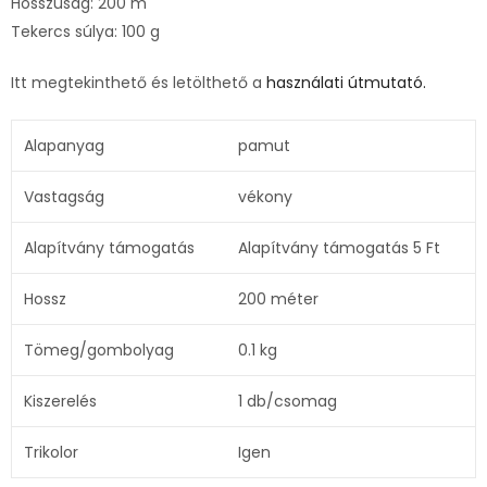
Hosszúság: 200 m
Tekercs súlya: 100 g
Itt megtekinthető és letölthető a
használati útmutató.
Alapanyag
pamut
Vastagság
vékony
Alapítvány támogatás
Alapítvány támogatás 5 Ft
Hossz
200 méter
Tömeg/gombolyag
0.1 kg
Kiszerelés
1 db/csomag
Trikolor
Igen