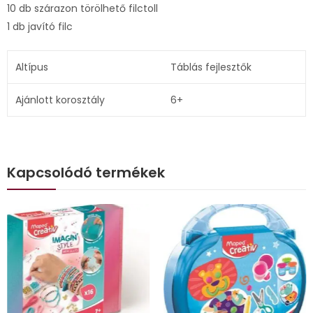
10 db szárazon törölhető filctoll
1 db javító filc
Altípus
Táblás fejlesztők
Ajánlott korosztály
6+
Kapcsolódó termékek