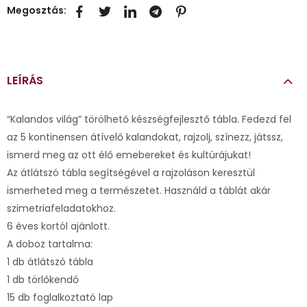
Megosztás:
LEÍRÁS
“Kalandos világ” törölhető készségfejlesztő tábla. Fedezd fel
az 5 kontinensen átívelő kalandokat, rajzolj, színezz, játssz,
ismerd meg az ott élő emebereket és kultúrájukat!
Az átlátszó tábla segítségével a rajzoláson keresztül
ismerheted meg a természetet. Használd a táblát akár
szimetriafeladatokhoz.
6 éves kortól ajánlott.
A doboz tartalma:
1 db átlátszó tábla
1 db törlőkendő
15 db foglalkoztató lap