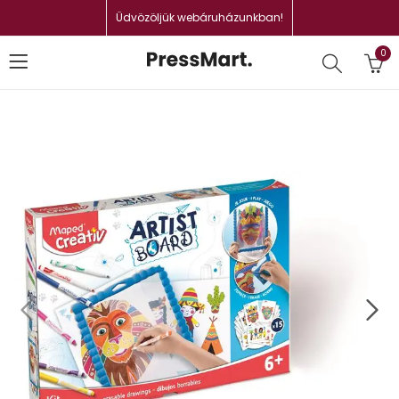
Üdvözöljük webáruházunkban!
0