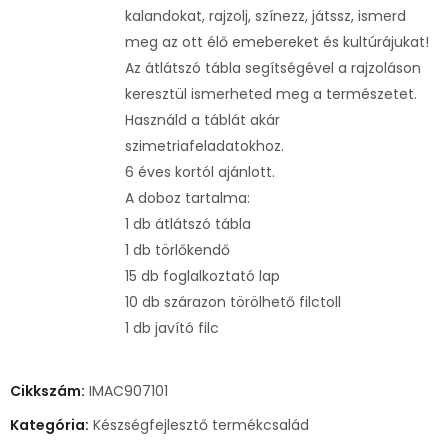
kalandokat, rajzolj, színezz, játssz, ismerd
meg az ott élő emebereket és kultúrájukat!
Az átlátszó tábla segítségével a rajzoláson
keresztül ismerheted meg a természetet.
Használd a táblát akár
szimetriafeladatokhoz.
6 éves kortól ajánlott.
A doboz tartalma:
1 db átlátszó tábla
1 db törlőkendő
15 db foglalkoztató lap
10 db szárazon törölhető filctoll
1 db javító filc
Cikkszám:
IMAC907101
Kategória:
Készségfejlesztő termékcsalád