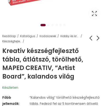
Kezdőlap
Katalógus
Irodaszerek
Hobby és kreatív termékek
Készségfejlesztő termékcsalád
Kreatív készségfejlesztő
tábla, átlátszó, törölhető,
MAPED CREATIV, “Artist
Board”, kalandos világ
Készleten
Főbb
“Kalandos világ” törölhető készségfejlesztő
jellemzők:
tábla. Fedezd fel az 5 kontinensen átívelő