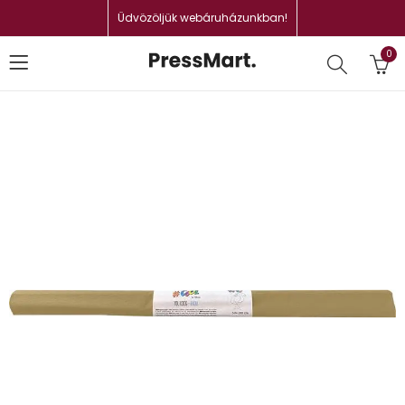
Üdvözöljük webáruházunkban!
0