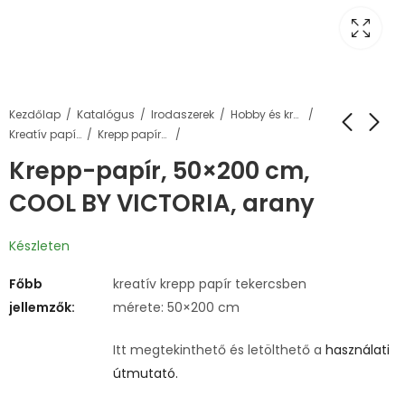
Kezdőlap
Katalógus
Irodaszerek
Hobby és kreatív termékek
Kreatív papírok
Krepp papírok
Krepp-papír, 50×200 cm,
COOL BY VICTORIA, arany
Készleten
Főbb
kreatív krepp papír tekercsben
jellemzők:
mérete: 50×200 cm
Itt megtekinthető és letölthető a
használati
útmutató.