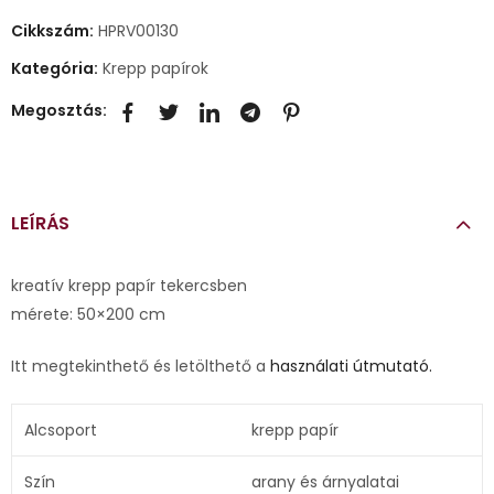
Cikkszám:
HPRV00130
Kategória:
Krepp papírok
Megosztás:
LEÍRÁS
kreatív krepp papír tekercsben
mérete: 50×200 cm
Itt megtekinthető és letölthető a
használati útmutató.
Alcsoport
krepp papír
Szín
arany és árnyalatai