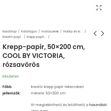
Kezdőlap
Katalógus
Irodaszerek
Hobby és kreatív termékek
Kreatív papírok
Krepp papírok
Krepp-papír, 50×200 cm,
COOL BY VICTORIA,
rózsavörös
Készleten
Főbb
kreatív krepp papír tekercsben
jellemzők:
mérete: 50×200 cm
Itt megtekinthető és letölthető a
használati