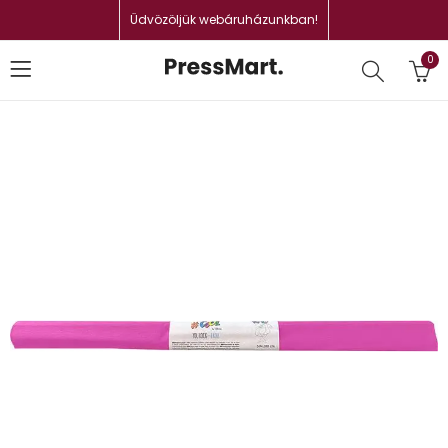
Üdvözöljük webáruházunkban!
0