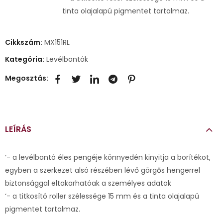
tinta olajalapú pigmentet tartalmaz.
Cikkszám:
MX151RL
Kategória:
Levélbontók
Megosztás:
LEÍRÁS
‘- a levélbontó éles pengéje könnyedén kinyitja a borítékot,
egyben a szerkezet alsó részében lévő görgős hengerrel
biztonsággal eltakarhatóak a személyes adatok
‘- a titkosító roller szélessége 15 mm és a tinta olajalapú
pigmentet tartalmaz.