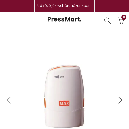
Üdvözöljük webáruházunkban!
0