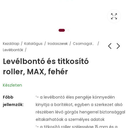
Kezdőlap
Katalógus
Irodaszerek
Csomagolás, tárolás
Levélbontók
Levélbontó és titkosító
roller, MAX, fehér
Készleten
Főbb
‘- a levélbontó éles pengéje könnyedén
jellemzők:
kinyitja a borítékot, egyben a szerkezet alsó
részében lévő görgős hengerrel biztonsággal
eltakarhatóak a személyes adatok
‘- a titkosító roller szélessége 15 mm és a