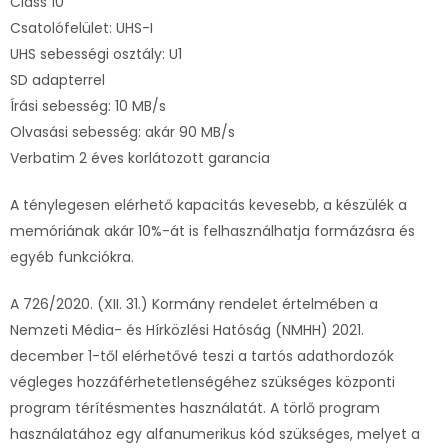
Class 10
Csatolófelület: UHS-I
UHS sebességi osztály: U1
SD adapterrel
Írási sebesség: 10 MB/s
Olvasási sebesség: akár 90 MB/s
Verbatim 2 éves korlátozott garancia
A ténylegesen elérhető kapacitás kevesebb, a készülék a
memóriának akár 10%-át is felhasználhatja formázásra és
egyéb funkciókra.
A 726/2020. (XII. 31.) Kormány rendelet értelmében a
Nemzeti Média- és Hírközlési Hatóság (NMHH) 2021.
december 1-től elérhetővé teszi a tartós adathordozók
végleges hozzáférhetetlenségéhez szükséges központi
program térítésmentes használatát. A törlő program
használatához egy alfanumerikus kód szükséges, melyet a