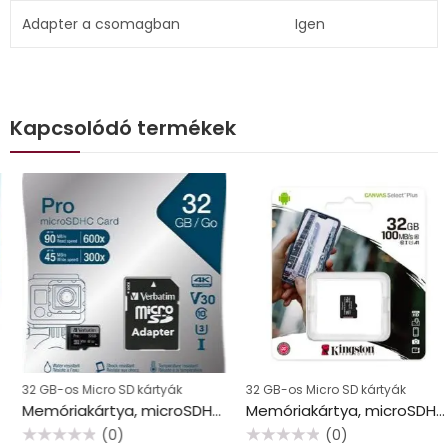
Adapter a csomagban
Igen
Kapcsolódó termékek
32 GB-os Micro SD kártyák
32 GB-os Micro SD kártyák
Memóriakártya, microSDHC, 32GB, CL10/U3, 90/45 MB/s, adapter, VERBATIM “PRO”
Memóriakártya, microSDHC, 32GB, CL10/UHS-I/U1/V10/A1, KINGSTON “Canvas Select Plus”
(0)
(0)