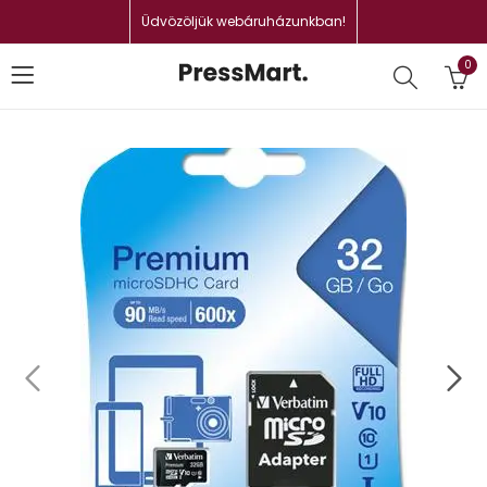
Üdvözöljük webáruházunkban!
0