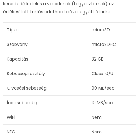
kereskedő köteles a vásárlónak (fogyasztóknak) az
értékesített tartós adathordozóval együtt átadni.
Típus
microSD
Szabvány
microSDHC
Kapacitás
32 GB
Sebességi osztály
Class 10/U1
Olvasási sebesség
90 MB/sec
Írási sebesség
10 MB/sec
WiFi
Nem
NFC
Nem