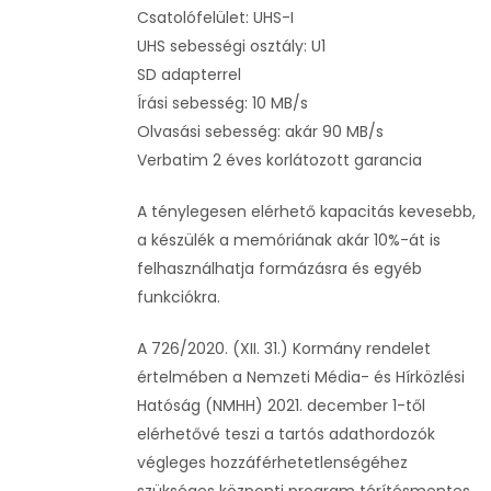
Csatolófelület: UHS-I
UHS sebességi osztály: U1
SD adapterrel
Írási sebesség: 10 MB/s
Olvasási sebesség: akár 90 MB/s
Verbatim 2 éves korlátozott garancia
A ténylegesen elérhető kapacitás kevesebb,
a készülék a memóriának akár 10%-át is
felhasználhatja formázásra és egyéb
funkciókra.
A 726/2020. (XII. 31.) Kormány rendelet
értelmében a Nemzeti Média- és Hírközlési
Hatóság (NMHH) 2021. december 1-től
elérhetővé teszi a tartós adathordozók
végleges hozzáférhetetlenségéhez
szükséges központi program térítésmentes