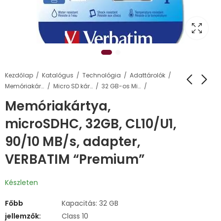
Kezdőlap
Katalógus
Technológia
Adattárolók
Memóriakártyák
Micro SD kártyák
32 GB-os Micro SD kártyák
Memóriakártya,
microSDHC, 32GB, CL10/U1,
90/10 MB/s, adapter,
VERBATIM “Premium”
Készleten
Főbb
Kapacitás: 32 GB
jellemzők:
Class 10