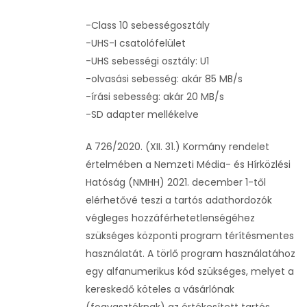
-Class 10 sebességosztály
-UHS-I csatolófelület
-UHS sebességi osztály: U1
-olvasási sebesség: akár 85 MB/s
-írási sebesség: akár 20 MB/s
-SD adapter mellékelve
A 726/2020. (XII. 31.) Kormány rendelet
értelmében a Nemzeti Média- és Hírközlési
Hatóság (NMHH) 2021. december 1-től
elérhetővé teszi a tartós adathordozók
végleges hozzáférhetetlenségéhez
szükséges központi program térítésmentes
használatát. A törlő program használatához
egy alfanumerikus kód szükséges, melyet a
kereskedő köteles a vásárlónak
(fogyasztóknak) az értékesített tartós