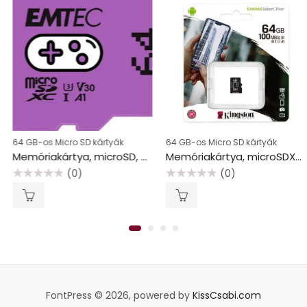
64 GB-os Micro SD kártyák
64 GB-os Micro SD kártyák
Memóriakártya, microSD, 64GB, UHS-I/U3/V30/A1, EMTEC “Gaming”
Memóriakártya, microSDXC,64GB, CL10/UHS-I/U1/V10/A1, KINGSTON “Canvas Select Plus”
(0)
(0)
Értékelés:
Értékelés:
0
0
/
/
5
5
FontPress © 2026, powered by
KissCsabi.com