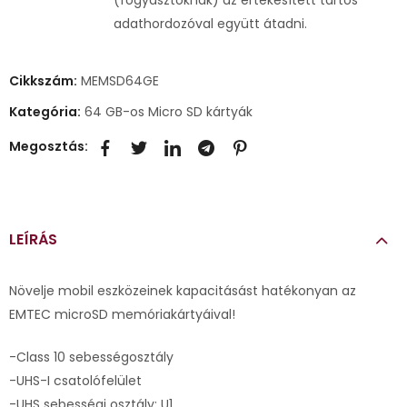
adathordozóval együtt átadni.
Cikkszám:
MEMSD64GE
Kategória:
64 GB-os Micro SD kártyák
Megosztás:
LEÍRÁS
Növelje mobil eszközeinek kapacitásást hatékonyan az
EMTEC microSD memóriakártyáival!
-Class 10 sebességosztály
-UHS-I csatolófelület
-UHS sebességi osztály: U1