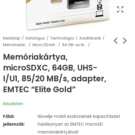
Kezdőlap
Katalógus
Technológia
Adattárolók
Memóriakártyák
Micro SD kártyák
64 GB-os Micro SD kártyák
Memóriakártya,
microSDXC, 64GB, UHS-
I/U1, 85/20 MB/s, adapter,
EMTEC “Elite Gold”
Készleten
Főbb
Növelje mobil eszközeinek kapacitásást
jellemzők:
hatékonyan az EMTEC microSD
memóriakártyáival!