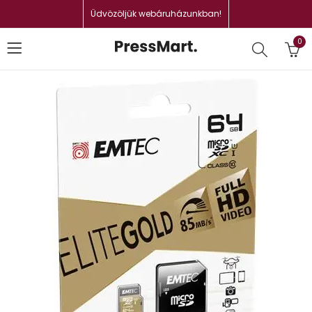
Üdvözöljük webáruházunkban!
0