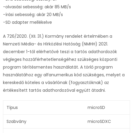
-olvasási sebesség: akár 85 MB/s
-írási sebesség: akár 20 MB/s
-SD adapter mellékelve
A 726/2020. (XII. 31.) Kormány rendelet értelmében a
Nemzeti Média- és Hírközlési Hatóság (NMHH) 2021.
december 1-től elérhetővé teszi a tartós adathordozók
végleges hozzáférhetetlenségéhez szükséges központi
program térítésmentes használatát. A törlő program
használatához egy alfanumerikus kód szükséges, melyet a
kereskedő köteles a vásárlónak (fogyasztóknak) az
értékesített tartós adathordozóval együtt átadni.
Típus
microSD
Szabvány
microSDXC