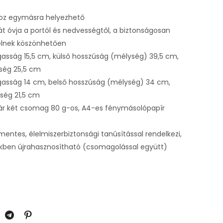
oz egymásra helyezhető
át óvja a portól és nedvességtől, a biztonságosan
élnek köszönhetően
asság 15,5 cm, külső hosszúság (mélység) 39,5 cm,
sség 25,5 cm
gasság 14 cm, belső hosszúság (mélység) 34 cm,
sség 21,5 cm
akár két csomag 80 g-os, A4-es fénymásolópapír
mentes, élelmiszerbiztonsági tanúsítással rendelkezi,
kben újrahasznosítható (csomagolással együtt)