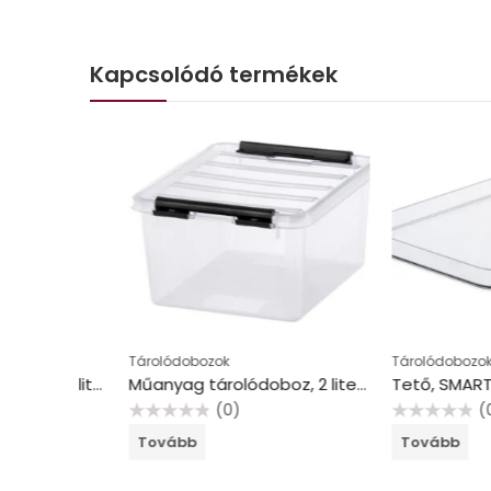
Kapcsolódó termékek
Tárolódobozok
Tárolódobozok
Műanyag tárolódoboz, 1,3 liter, SMARTSTORE “Compact Clear Slim”, átlátszó
Műanyag tárolódoboz, 2 liter, fekete fogantyúkkal, SMARTSTORE “Classic 2”, átlátszó
(0)
(0)
Értékelés:
Értékelés:
Tovább
Tovább
0
0
/
/
5
5