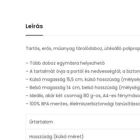
Leírás
Tartós, erős, műanyag tárolódoboz, ütésálló polipropi
– Több doboz egymásra helyezhető
– A tartalmát óvja a portól és nedvességtől, a biz
– Külső magasság 15,5 cm, külső hosszúság (mélység
– Belső magasság 14 cm, belső hosszúság (mélység)
– Ideális, akár két csomag 80 g-os, A4-es fénymáso
– 100% BPA mentes, élelmiszerbiztonsági tanúsításs
Űrtartalom
Hosszúság (külső méret)