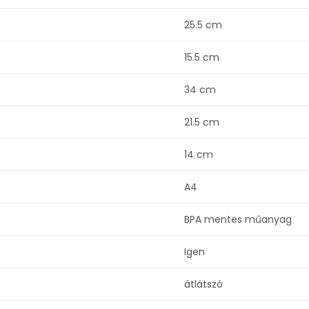
25.5 cm
15.5 cm
34 cm
21.5 cm
14 cm
A4
BPA mentes műanyag
Igen
átlátszó