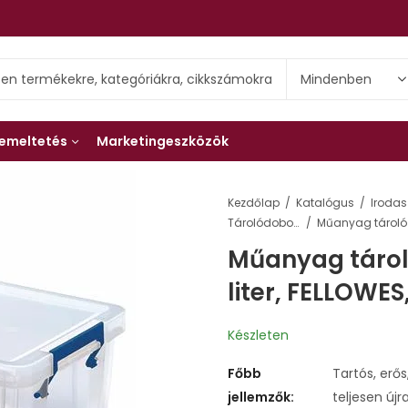
emeltetés
Marketingeszközök
Kezdőlap
Katalógus
Irodas
Tárolódobozok
Műanyag tároló
liter, FELLOWES
Készleten
Főbb
Tartós, erős
jellemzők:
teljesen új