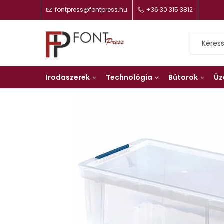
fontpress@fontpress.hu
+36 30 315 3812
Irodaszerek
Technológia
Bútorok
Üz