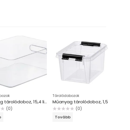
Tárolódobozok
Tárolódo
Műanyag tárolódoboz, 15,4 liter, SMARTSTORE “Compact Clear L”, átlátszó
Műanyag tárolódoboz, 1,5 liter, fekete fogantyúkkal, SMARTSTORE “Classic 1,5”, átlátszó
0)
(0)
Értékelés:
Értékelés:
Tovább
Tovább
0
0
/
/
5
5