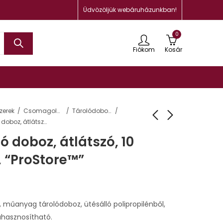
Üdvözöljük webáruházunkban!
0
Fiókom
Kosár
zerek
Csomagolás, tárolás
Tárolódobozok, ládák és kosarak
Műanyag tároló doboz, átlátszó, 10 liter, FELLOWES, “ProStore™”
 doboz, átlátszó, 10
, “ProStore™”
, műanyag tárolódoboz, ütésálló polipropilénből,
rahasznosítható.