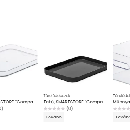
Tárolódobozok
Tárolódobozok
Tető, SMARTSTORE “Compact Clear M”, átlátszó
Tető, SMARTSTORE “Compact M”, szürke
(0)
(
Értékelés:
Értékelés:
Tovább
Tovább
0
0
/
/
5
5