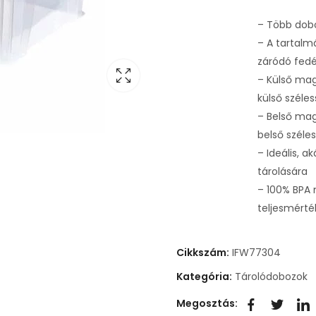
– Több dob
– A tartalm
záródó fed
– Külső mag
külső széle
– Belső ma
belső széle
– Ideális, 
tárolására
– 100% BPA 
teljesmérté
Cikkszám:
IFW77304
Kategória:
Tárolódobozok
Megosztás: