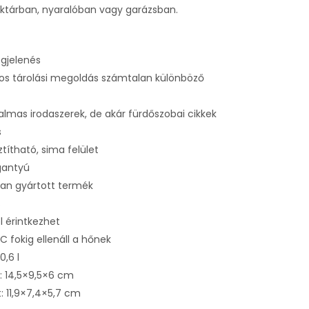
aktárban, nyaralóban vagy garázsban.
gjelenés
os tárolási megoldás számtalan különböző
kalmas irodaszerek, de akár fürdőszobai cikkek
s
títható, sima felület
gantyú
an gyártott termék
s
l érintkezhet
C fokig ellenáll a hőnek
0,6 l
: 14,5×9,5×6 cm
: 11,9×7,4×5,7 cm