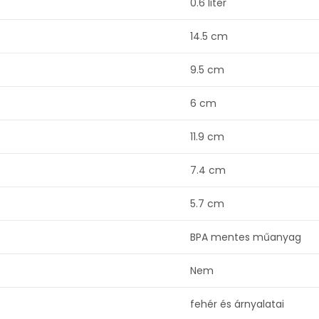
0.6 liter
14.5 cm
9.5 cm
6 cm
11.9 cm
7.4 cm
5.7 cm
BPA mentes műanyag
Nem
fehér és árnyalatai