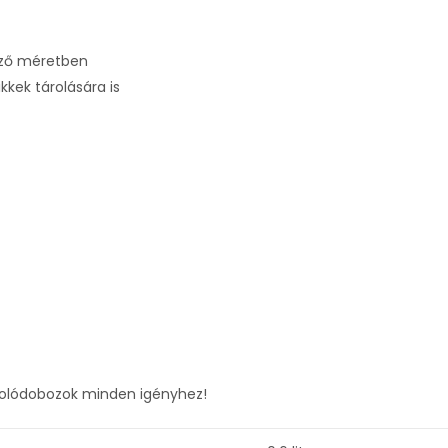
öző méretben
kkek tárolására is
árolódobozok minden igényhez!