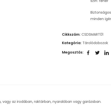
szín: fehér
Biztonságos
minden igé
Cikkszám:
CSDSMART01
Kategória:
Tárolódobozok
Megosztás:
, vagy az irodában, raktárban, nyaralóban vagy garázsban.