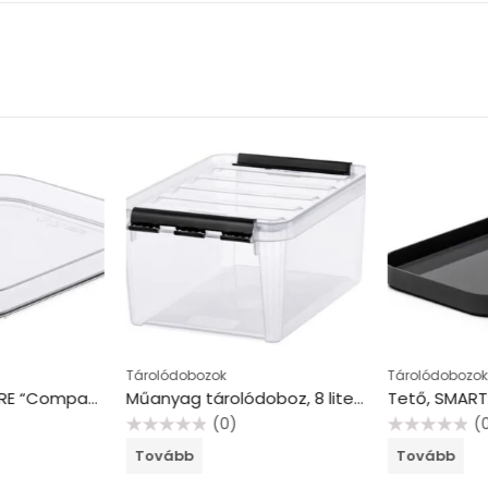
Tárolódobozok
Tárolódobozok
Tető, SMARTSTORE “Compact Clear S”, átlátszó
Műanyag tárolódoboz, 8 liter, fekete fogantyúkkal, SMARTSTORE “Classic 10”, átlátszó
(0)
(
Értékelés:
Értékelés:
Tovább
Tovább
0
0
/
/
5
5