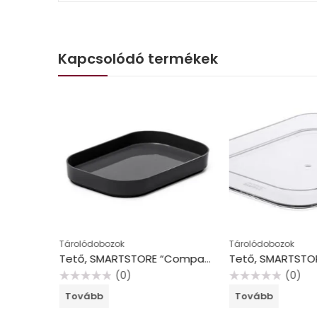
Kapcsolódó termékek
Tárolódobozok
Tárolódobozok
Műanyag tárolódoboz, 1,3 liter, SMARTSTORE “Compact Slim”, fehér
Tető, SMARTSTORE “Compact XS”, szürke
(0)
(0)
Értékelés:
Értékelés:
Tovább
Tovább
0
0
/
/
5
5