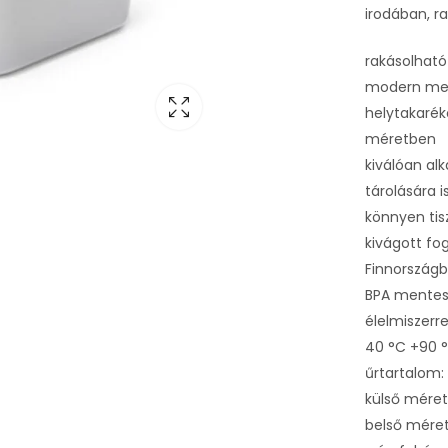
irodában, r
rakásolható
modern me
helytakarék
méretben
kiválóan al
tárolására i
könnyen tisz
kivágott fo
Finnországb
BPA mente
élelmiszerre
40 °C +90 °
űrtartalom: 
külső méret
belső méret