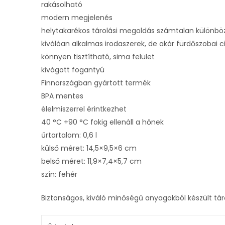
rakásolható
modern megjelenés
helytakarékos tárolási megoldás számtalan különb
kiválóan alkalmas irodaszerek, de akár fürdőszobai ci
könnyen tisztítható, sima felület
kivágott fogantyú
Finnországban gyártott termék
BPA mentes
élelmiszerrel érintkezhet
40 °C +90 °C fokig ellenáll a hőnek
űrtartalom: 0,6 l
külső méret: 14,5×9,5×6 cm
belső méret: 11,9×7,4×5,7 cm
szín: fehér
Biztonságos, kiváló minőségű anyagokból készült t