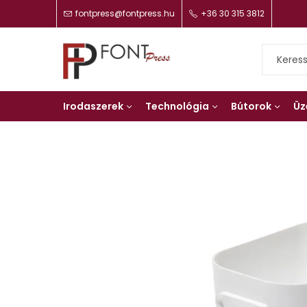
fontpress@fontpress.hu
+36 30 315 3812
Irodaszerek
Technológia
Bútorok
Üz