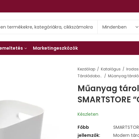
emeltetés
Marketingeszközök
Kezdőlap
Katalógus
Irodas
Tárolódobozok
Műanyag tároló
SMARTSTORE “C
Készleten
Főbb
SMARTSTORE 
jellemzők:
Modern táro