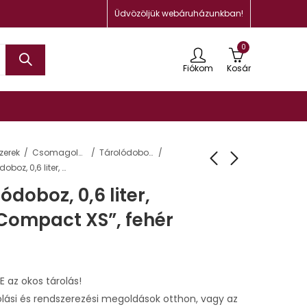
Üdvözöljük webáruházunkban!
0
Fiókom
Kosár
zerek
Csomagolás, tárolás
Tárolódobozok, ládák és kosarak
Műanyag tárolódoboz, 0,6 liter, SMARTSTORE “Compact XS”, fehér
doboz, 0,6 liter,
ompact XS”, fehér
az okos tárolás!
lási és rendszerezési megoldások otthon, vagy az