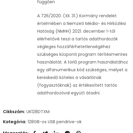
függően
A 726/2020. (XII. 31.) Kormány rendelet
értelmében a Nemzeti Média- és Hírközlési
Hatóság (NMHH) 2021. december 1-től
elérhetővé teszi a tartós adathordozók
végleges hozzáférhetetlenségéhez
szükséges központi program térítésmentes
használatát. A törlő program használatához
egy alfanumerikus kód szükséges, melyet a
kereskedő köteles a vásárlónak
(fogyasztóknak) az értékesített tartós
adathordozóval együtt átadni.
Cikkszám:
UK128DTXM
Kategória:
128GB-os USB pendrive-ok