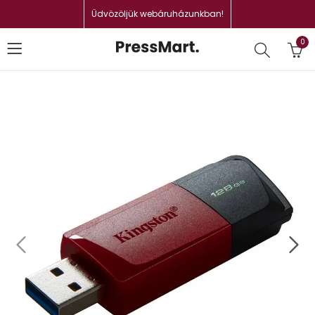
Üdvözöljük webáruházunkban!
0