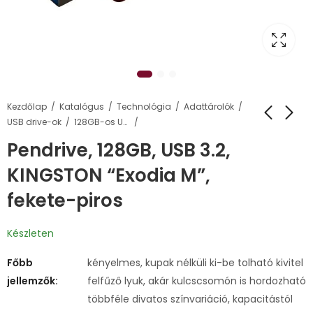
Kezdőlap
Katalógus
Technológia
Adattárolók
USB drive-ok
128GB-os USB pendrive-ok
Pendrive, 128GB, USB 3.2,
KINGSTON “Exodia M”,
fekete-piros
Készleten
Főbb
kényelmes, kupak nélküli ki-be tolható kivitel
jellemzők:
felfűző lyuk, akár kulcscsomón is hordozható
többféle divatos színvariáció, kapacitástól