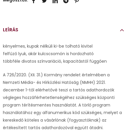
Megosztás:
LEÍRÁS
kényelmes, kupak nélküli ki-be tolható kivitel
felfűző lyuk, akár kulcscsomón is hordozható
többféle divatos színvariáció, kapacitástól függően
A 726/2020. (XII. 31.) Kormány rendelet értelmében a
Nemzeti Média- és Hírközlési Hatóság (NMHH) 2021.
december 1-től elérhetővé teszi a tartós adathordozók
végleges hozzáférhetetlenségéhez szükséges központi
program térítésmentes használatát. A törlő program
használatához egy alfanumerikus kód szükséges, melyet a
kereskedő köteles a vásárlónak (fogyasztóknak) az
értékesített tartós adathordozóval együtt átadni.