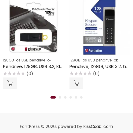
128GB-os USB pendrive-ok
128GB-os USB pendrive-ok
Pendrive, 128GB, USB 3.2, KINGSTON “DataTraveler Exodia”, fekete-sárga
Pendrive, 128GB, USB 3.2, titkosítás, 160/130Mb/s, VERBATIM “Keypad Secure”
(0)
(0)
Értékelés:
Értékelés:
0
0
/
/
5
5
FontPress © 2026, powered by
KissCsabi.com