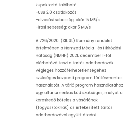
kupaktartó található
-USB 2.0 csatlakozás
-olvasási sebesség: akár 15 MB/s
-írási sebesség: akár 5 MB/s
A 726/2020. (XII. 31.) Kormány rendelet
értelmében a Nemzeti Média- és Hírközlési
Hatóság (NMHH) 2021. december 1-től
elérhetővé teszi a tartós adathordozók
végleges hozzáférhetetlenségéhez
szükséges központi program térítésmentes
használatát. A törlő program használatához
egy alfanumerikus kód szükséges, melyet a
kereskedő köteles a vásárlónak
(fogyasztóknak) az értékesített tartós
adathordozóval együtt átadni.