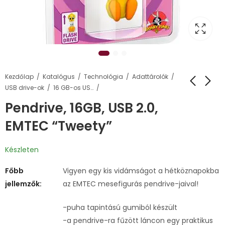
Kezdőlap
Katalógus
Technológia
Adattárolók
USB drive-ok
16 GB-os USB pendrive-ok
Pendrive, 16GB, USB 2.0,
EMTEC “Tweety”
Készleten
Főbb
Vigyen egy kis vidámságot a hétköznapokba
jellemzők:
az EMTEC mesefigurás pendrive-jaival!
-puha tapintású gumiból készült
-a pendrive-ra fűzött láncon egy praktikus