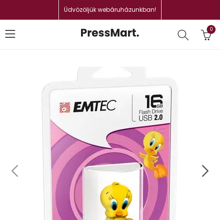
Üdvözöljük webáruházunkban!
0