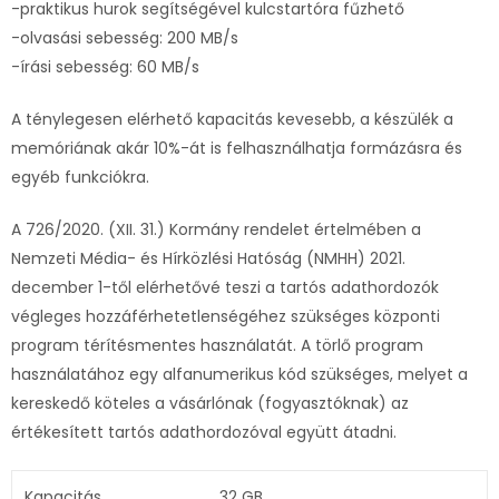
-praktikus hurok segítségével kulcstartóra fűzhető
-olvasási sebesség: 200 MB/s
-írási sebesség: 60 MB/s
A ténylegesen elérhető kapacitás kevesebb, a készülék a
memóriának akár 10%-át is felhasználhatja formázásra és
egyéb funkciókra.
A 726/2020. (XII. 31.) Kormány rendelet értelmében a
Nemzeti Média- és Hírközlési Hatóság (NMHH) 2021.
december 1-től elérhetővé teszi a tartós adathordozók
végleges hozzáférhetetlenségéhez szükséges központi
program térítésmentes használatát. A törlő program
használatához egy alfanumerikus kód szükséges, melyet a
kereskedő köteles a vásárlónak (fogyasztóknak) az
értékesített tartós adathordozóval együtt átadni.
Kapacitás
32 GB