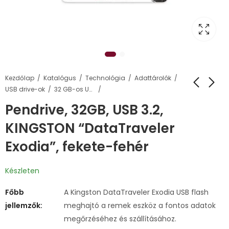
Kezdőlap
Katalógus
Technológia
Adattárolók
USB drive-ok
32 GB-os USB pendrive-ok
Pendrive, 32GB, USB 3.2,
KINGSTON “DataTraveler
Exodia”, fekete-fehér
Készleten
Főbb
A Kingston DataTraveler Exodia USB flash
jellemzők:
meghajtó a remek eszköz a fontos adatok
megőrzéséhez és szállításához.