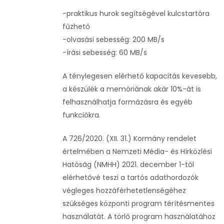
-praktikus hurok segítségével kulcstartóra
fűzhető
-olvasási sebesség: 200 MB/s
-írási sebesség: 60 MB/s
A ténylegesen elérhető kapacitás kevesebb,
a készülék a memóriának akár 10%-át is
felhasználhatja formázásra és egyéb
funkciókra.
A 726/2020. (XII. 31.) Kormány rendelet
értelmében a Nemzeti Média- és Hírközlési
Hatóság (NMHH) 2021. december 1-től
elérhetővé teszi a tartós adathordozók
végleges hozzáférhetetlenségéhez
szükséges központi program térítésmentes
használatát. A törlő program használatához