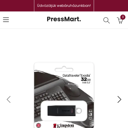
Üdvözöljük webáruházunkban!
0