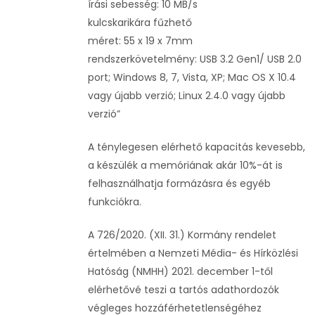
írási sebesség: 10 MB/s
kulcskarikára fűzhető
méret: 55 x 19 x 7mm
rendszerkövetelmény: USB 3.2 Gen1/ USB 2.0
port; Windows 8, 7, Vista, XP; Mac OS X 10.4
vagy újabb verzió; Linux 2.4.0 vagy újabb
verzió”
A ténylegesen elérhető kapacitás kevesebb,
a készülék a memóriának akár 10%-át is
felhasználhatja formázásra és egyéb
funkciókra.
A 726/2020. (XII. 31.) Kormány rendelet
értelmében a Nemzeti Média- és Hírközlési
Hatóság (NMHH) 2021. december 1-től
elérhetővé teszi a tartós adathordozók
végleges hozzáférhetetlenségéhez