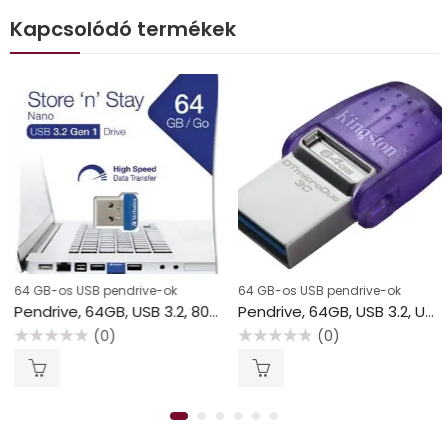
Kapcsolódó termékek
64 GB-os USB pendrive-ok
64 GB-os USB pendrive-ok
Pendrive, 64GB, USB 3.2, 80/25MB/s, VERBATIM “Nano”
Pendrive, 64GB, USB 3.2, USB/USB-C, KINGSTON “DT MicroDuo 3C”
(0)
(0)
Értékelés:
Értékelés:
0
0
/
/
5
5