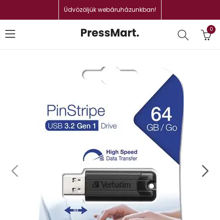
Üdvözöljük webáruházunkban!
0