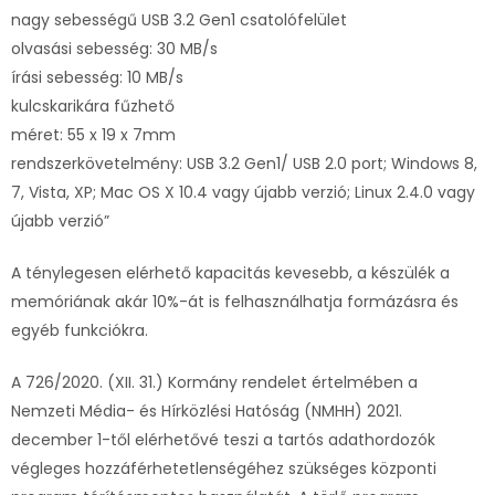
nagy sebességű USB 3.2 Gen1 csatolófelület
olvasási sebesség: 30 MB/s
írási sebesség: 10 MB/s
kulcskarikára fűzhető
méret: 55 x 19 x 7mm
rendszerkövetelmény: USB 3.2 Gen1/ USB 2.0 port; Windows 8,
7, Vista, XP; Mac OS X 10.4 vagy újabb verzió; Linux 2.4.0 vagy
újabb verzió”
A ténylegesen elérhető kapacitás kevesebb, a készülék a
memóriának akár 10%-át is felhasználhatja formázásra és
egyéb funkciókra.
A 726/2020. (XII. 31.) Kormány rendelet értelmében a
Nemzeti Média- és Hírközlési Hatóság (NMHH) 2021.
december 1-től elérhetővé teszi a tartós adathordozók
végleges hozzáférhetetlenségéhez szükséges központi