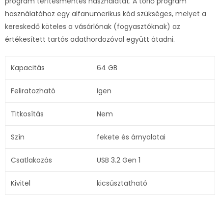
program térítésmentes használatát. A törlő program
használatához egy alfanumerikus kód szükséges, melyet a
kereskedő köteles a vásárlónak (fogyasztóknak) az
értékesített tartós adathordozóval együtt átadni.
Kapacitás
64 GB
Feliratozható
Igen
Titkosítás
Nem
Szín
fekete és árnyalatai
Csatlakozás
USB 3.2 Gen 1
Kivitel
kicsúsztatható