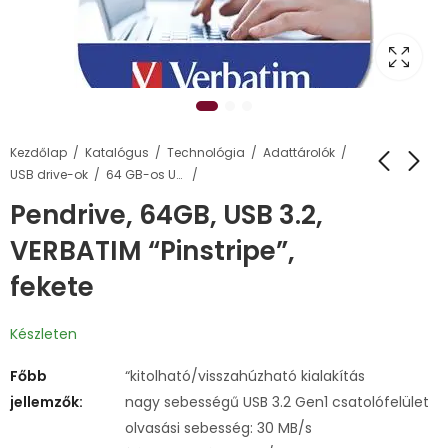
Kezdőlap
Katalógus
Technológia
Adattárolók
USB drive-ok
64 GB-os USB pendrive-ok
Pendrive, 64GB, USB 3.2,
VERBATIM “Pinstripe”,
fekete
Készleten
Főbb
“kitolható/visszahúzható kialakítás
jellemzők:
nagy sebességű USB 3.2 Gen1 csatolófelület
olvasási sebesség: 30 MB/s