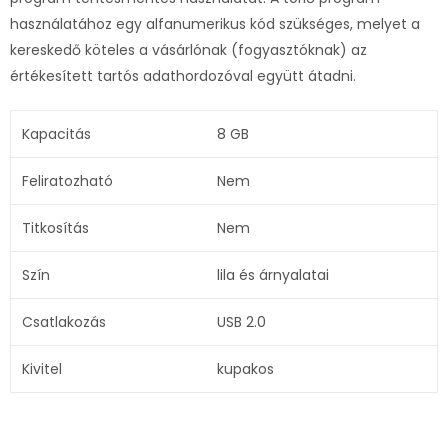
használatához egy alfanumerikus kód szükséges, melyet a
kereskedő köteles a vásárlónak (fogyasztóknak) az
értékesített tartós adathordozóval együtt átadni.
Kapacitás
8 GB
Feliratozható
Nem
Titkosítás
Nem
Szín
lila és árnyalatai
Csatlakozás
USB 2.0
Kivitel
kupakos