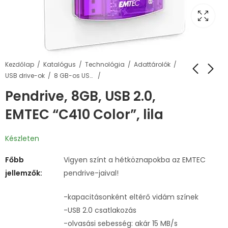
Kezdőlap
Katalógus
Technológia
Adattárolók
USB drive-ok
8 GB-os USB pendrive-ok
Pendrive, 8GB, USB 2.0,
EMTEC “C410 Color”, lila
Készleten
Főbb
Vigyen színt a hétköznapokba az EMTEC
jellemzők:
pendrive-jaival!
-kapacitásonként eltérő vidám színek
-USB 2.0 csatlakozás
-olvasási sebesség: akár 15 MB/s