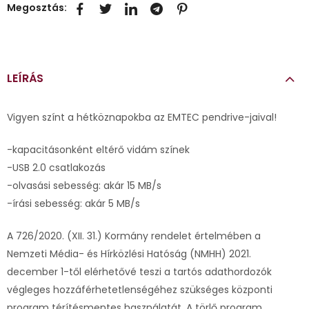
Megosztás:
LEÍRÁS
Vigyen színt a hétköznapokba az EMTEC pendrive-jaival!
-kapacitásonként eltérő vidám színek
-USB 2.0 csatlakozás
-olvasási sebesség: akár 15 MB/s
-írási sebesség: akár 5 MB/s
A 726/2020. (XII. 31.) Kormány rendelet értelmében a
Nemzeti Média- és Hírközlési Hatóság (NMHH) 2021.
december 1-től elérhetővé teszi a tartós adathordozók
végleges hozzáférhetetlenségéhez szükséges központi
program térítésmentes használatát. A törlő program