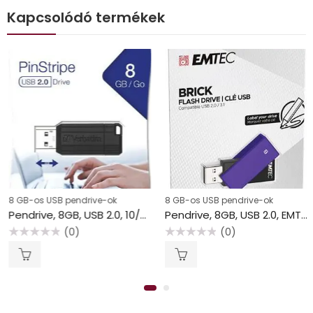
Kapcsolódó termékek
8 GB-os USB pendrive-ok
8 GB-os USB pendrive-ok
Pendrive, 8GB, USB 2.0, 10/4MB/sec, VERBATIM “PinStripe”, fekete
Pendrive, 8GB, USB 2.0, EMTEC “C350 Brick”, lila
(0)
(0)
Értékelés:
Értékelés:
0
0
/
/
5
5