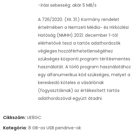
-írási sebesség: akár 5 MB/s
A 726/2020. (XII. 31.) Kormány rendelet
értelmében a Nemzeti Média- és Hírközlési
Hatóság (NMHH) 2021. december 1-től
elérhetővé teszi a tartós adathordozók
végleges hozzáférhetetlenségéhez
szükséges központi program térítésmentes
használatát. A törlő program használatához
egy alfanumerikus kód szükséges, melyet a
kereskedő köteles a vásárlónak
(fogyasztóknak) az értékesített tartós
adathordozóval együtt átadni.
Cikkszám:
UE8GC
Kategória:
8 GB-os USB pendrive-ok