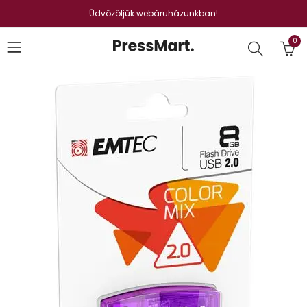
Üdvözöljük webáruházunkban!
0