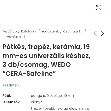
Kezdőlap
Katalógus
Irodaszerek
Csomagolás, tárolás
Univerzális kések
Pótkés, trapéz, kerámia, 19
mm-es univerzális késhez,
3 db/csomag, WEDO
“CERA-Safeline”
Készleten
Főbb
penge szélessége: 19 mm
jellemzők:
előnyei:
tízszer tovább marad éles, mint a