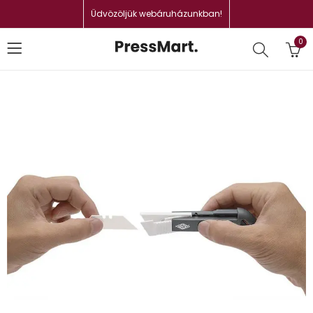
Üdvözöljük webáruházunkban!
0