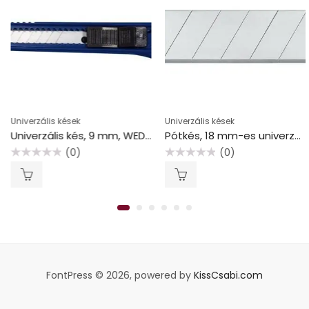
Univerzális kések
Univerzális kések
Univerzális kés, 9 mm, WEDO “Ecoline”, kék
Pótkés, 18 mm-es univerzális késhez, WEDO
(0)
(0)
Értékelés:
Értékelés:
0
0
/
/
5
5
FontPress © 2026, powered by
KissCsabi.com