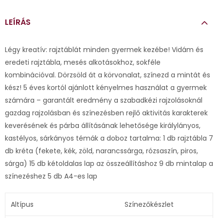
LEÍRÁS
Légy kreatív: rajztáblát minden gyermek kezébe! Vidám és
eredeti rajztábla, mesés alkotásokhoz, sokféle
kombinációval. Dörzsöld át a körvonalat, színezd a mintát és
kész! 5 éves kortól ajánlott kényelmes használat a gyermek
számára – garantált eredmény a szabadkézi rajzolásoknál
gazdag rajzolásban és színezésben rejlő aktivitás karakterek
keverésének és párba állításának lehetősége királylányos,
kastélyos, sárkányos témák a doboz tartalma: 1 db rajztábla 7
db kréta (fekete, kék, zöld, narancssárga, rózsaszín, piros,
sárga) 15 db kétoldalas lap az összeállításhoz 9 db mintalap a
színezéshez 5 db A4-es lap
Altípus
Színezőkészlet