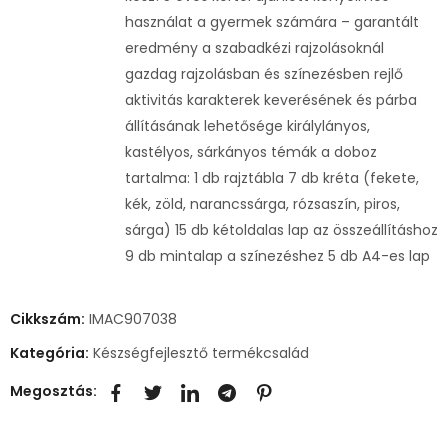
használat a gyermek számára – garantált
eredmény a szabadkézi rajzolásoknál
gazdag rajzolásban és színezésben rejlő
aktivitás karakterek keverésének és párba
állításának lehetősége királylányos,
kastélyos, sárkányos témák a doboz
tartalma: 1 db rajztábla 7 db kréta (fekete,
kék, zöld, narancssárga, rózsaszín, piros,
sárga) 15 db kétoldalas lap az összeállításhoz
9 db mintalap a színezéshez 5 db A4-es lap
Cikkszám:
IMAC907038
Kategória:
Készségfejlesztő termékcsalád
Megosztás: