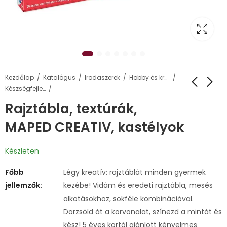
Kezdőlap
Katalógus
Irodaszerek
Hobby és kreatív termékek
Készségfejlesztő termékcsalád
Rajztábla, textúrák,
MAPED CREATIV, kastélyok
Készleten
Főbb
Légy kreatív: rajztáblát minden gyermek
jellemzők:
kezébe! Vidám és eredeti rajztábla, mesés
alkotásokhoz, sokféle kombinációval.
Dörzsöld át a körvonalat, színezd a mintát és
kész! 5 éves kortól ajánlott kényelmes