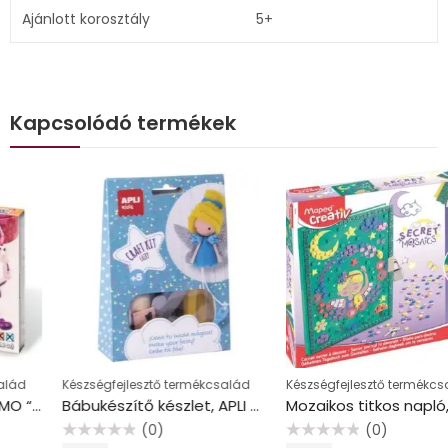
Ajánlott korosztály
5+
Kapcsolódó termékek
Készségfejlesztő termékcsalád
Készségfejlesztő termékcsalád
Bábukészítő készlet, APLI Kids “Craft Kit”, tündér
Mozaikos titkos napló, MAPED CREATIV, “Secret Mosaics”
(0)
(0)
Értékelés:
Értékelés: