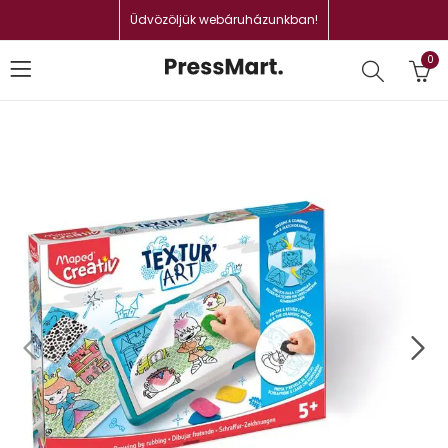
Üdvözöljük webáruházunkban!
0