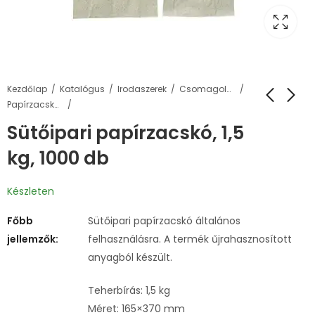
Kezdőlap
Katalógus
Irodaszerek
Csomagolás, tárolás
Papírzacskók
Sütőipari papírzacskó, 1,5
kg, 1000 db
Készleten
Főbb
Sütőipari papírzacskó általános
jellemzők:
felhasználásra. A termék űjrahasznosított
anyagból készült.
Teherbírás: 1,5 kg
Méret: 165×370 mm