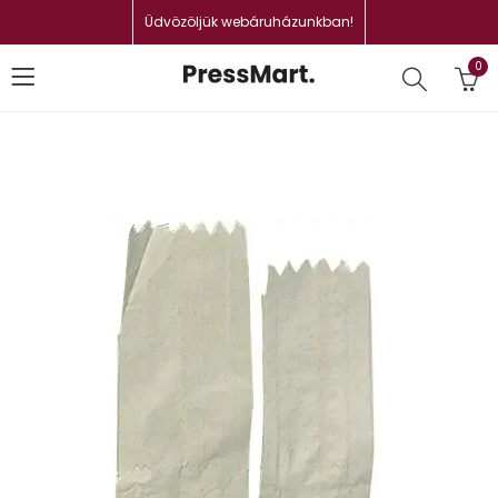
Üdvözöljük webáruházunkban!
0