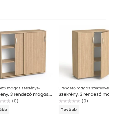
as szekrények
3 rendező magas szekrények
3 rendező
Szekrény, 3 rendező magas, tolóajtós, polcos, MAYAH “Freedom SV-13”, kőris
Szekrény, 3 rendező magas, kétajtós, polcokkal, MAYAH “Freedom SV-06”, kőris
0)
(0)
Értékelés:
Értékelés:
Tovább
Tovább
0
0
/
/
5
5