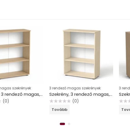
ekrények
3 rendező magas szekrények
3 rendező mag
Szekrény, 3 rendező magas, nyitott, polcokkal, MAYAH “Freedom SV-07”, kőris
Szekrény, 3 rendező magas, nyitott, polcokkal, MAYAH “Freedom SV-07”, juhar
(0)
(
Értékelés:
Értékelés:
Tovább
Tovább
0
0
/
/
5
5