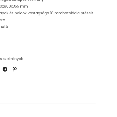
90x800x355 mm
llapok és polcok vastagsága 18 mmhátoldala préselt
 mm
rható
s szekrények