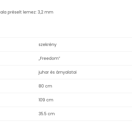
ala préselt lemez: 3,2 mm
szekrény
„Freedom”
juhar és árnyalatai
80 cm
109 cm
35.5 cm