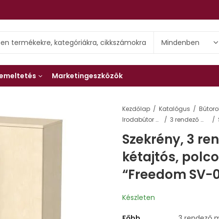
emeltetés
Marketingeszközök
Kezdőlap
Katalógus
Bútoro
Irodabútor szekrények és elemeik
3 rendező magas szekrények
Szekrény, 3 r
kétajtós, polc
“Freedom SV-0
Készleten
Főbb
3 rendező m