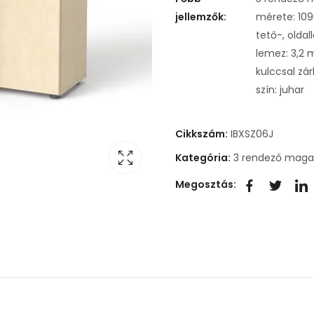
jellemzők:
mérete: 10
tető-, olda
lemez: 3,2
kulccsal zá
szín: juhar
Cikkszám:
IBXSZ06J
Kategória:
3 rendező maga
Megosztás: