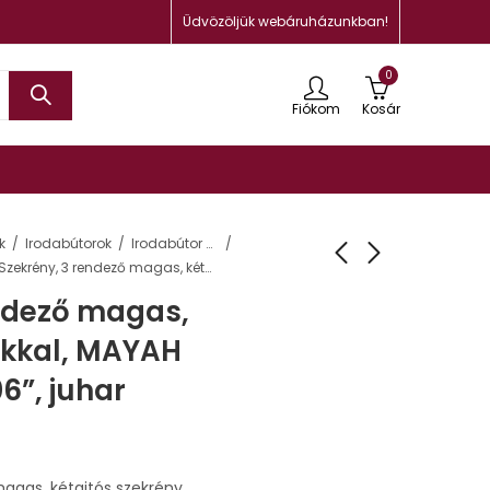
Üdvözöljük webáruházunkban!
0
Fiókom
Kosár
k
Irodabútorok
Irodabútor család
Szekrény, 3 rendező magas, kétajtós, polcokkal, MAYAH “Freedom SV-06”, juhar
endező magas,
okkal, MAYAH
6”, juhar
agas, kétajtós szekrény