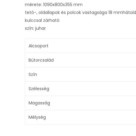
mérete: 1090x800x355 mm
tető-, oldallapok és polcok vastagsága 18 mmhátold
kulccsal zárható
szín: juhar
Alcsoport
Bútorcsalád
Szín
Szélesség
Magasság
Mélység