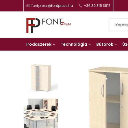
fontpress@fontpress.hu
+36 30 315 3812
Irodaszerek
Technológia
Bútorok
Üz