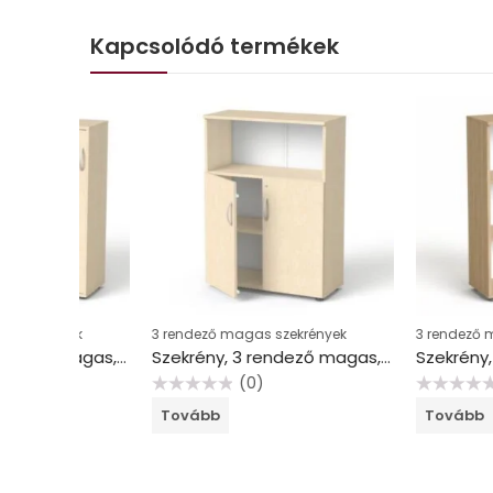
Kapcsolódó termékek
yek
3 rendező magas szekrények
3 rendező magas sz
Szekrény, 3 rendező magas, tolóajtós, polcos, MAYAH “Freedom SV-13”, juhar
Szekrény, 3 rendező magas, kombinált, polcos, MAYAH “Freedom SV-09”, juhar
(0)
(0)
Értékelés:
Értékelés:
Tovább
Tovább
0
0
/
/
5
5