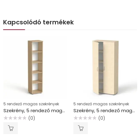
Kapcsolódó termékek
5 rendező magas szekrények
5 rendező magas szekrények
Szekrény, 5 rendező magas, nyitott, polcos, keskeny MAYAH “Freedom SV-03”, kőris
Szekrény, 5 rendező magas, kétajtós, polcokkal, MAYAH “Freedom SV-01”, juhar
(0)
(0)
Értékelés:
Értékelés:
0
0
/
/
5
5