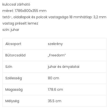
kulccsal zárható
méret: 1786x800x355 mm
tető-, oldallapok és polcok vastagsága 18 mmhátlap: 3,2 mm
vastag préselt lemez
szín: juhar
Alcsoport
szekrény
Bútorcsalád
„Freedom”
Szín
juhar és árnyalatai
Szélesség
80 cm
Magasság
178.6 cm
Mélység
35.5 cm