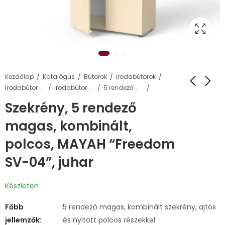
Kezdőlap
Katalógus
Bútorok
Irodabútorok
Irodabútor család
Irodabútor szekrények és elemeik
5 rendező magas szekrények
Szekrény, 5 rendező
magas, kombinált,
polcos, MAYAH “Freedom
SV-04”, juhar
Készleten
Főbb
5 rendező magas, kombinált szekrény, ajtós
jellemzők:
és nyitott polcos részekkel