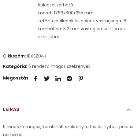
kulccsal zárható
méret: 1786x800x355 mm
tető-, oldallapok és polcok vastagsága 18
mmhátlap: 3,2 mm vastag préselt lemez
szín: juhar
Cikkszám:
IBXSZ04J
Kategória:
5 rendező magas szekrények
Megosztás:
LEÍRÁS
5 rendező magas, kombinált szekrény, ajtós és nyitott polcos
részekkel