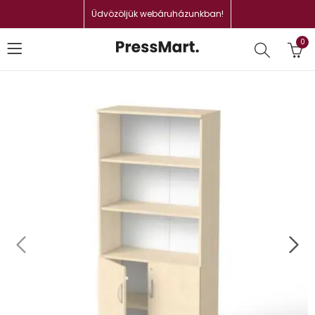
Üdvözöljük webáruházunkban!
0