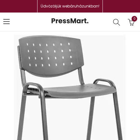
Üdvözöljük webáruházunkban!
0