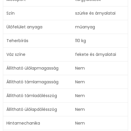
Szín
szürke és árnyalatai
Ülőfelület anyaga
műanyag
Teherbírás
110 kg
Váz színe
fekete és árnyalatai
Állítható ülőlapmagasság
Nem
Állítható támlamagasság
Nem
Állítható támladőlésszög
Nem
Állítható ülőlapdőlésszög
Nem
Hintamechanika
Nem