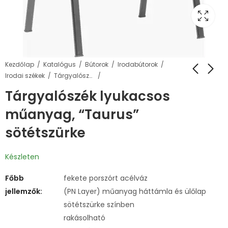
Kezdőlap
Katalógus
Bútorok
Irodabútorok
Irodai székek
Tárgyalószékek
Tárgyalószék lyukacsos
műanyag, “Taurus”
sötétszürke
Készleten
Főbb
fekete porszórt acélváz
jellemzők:
(PN Layer) műanyag háttámla és ülőlap
sötétszürke színben
rakásolható