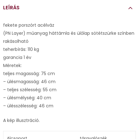
LEÍRÁS
fekete porszórt acélváz
(PN Layer) műanyag háttámla és ülőlap sötétszürke színben
rakásolható
teherbírás: 110 kg
garancia 1 év
Méretek:
teljes magasság: 75 cm
– ülésmagasság: 46 cm
– teljes szélesség: 55 cm
– ülésmélység: 40 cm
– ülésszélesség: 46 cm
A kép illusztráció.
Alcsoport
tárgyalószék