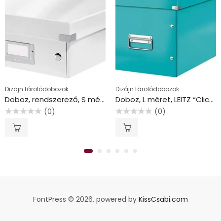
Dizájn tárolódobozok
Dizájn tárolódobozok
Doboz, rendszerező, S méret, LEITZ “Click&Store”, fehér
Doboz, L méret, LEITZ “Click&Store”, jégkék
(0)
(0)
Értékelés:
Értékelés:
0
0
/
/
5
5
FontPress © 2026, powered by
KissCsabi.com