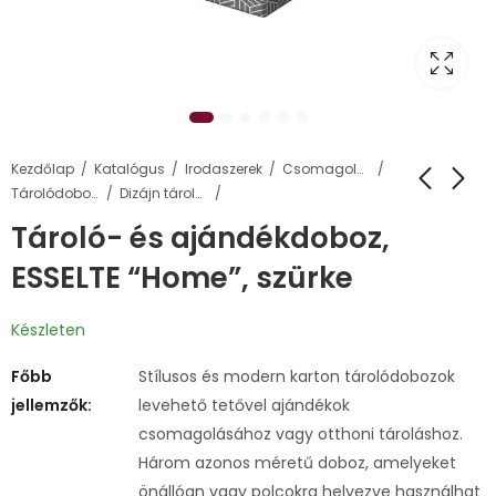
Kezdőlap
Katalógus
Irodaszerek
Csomagolás, tárolás
Tárolódobozok, ládák és kosarak
Dizájn tárolódobozok
Tároló- és ajándékdoboz,
ESSELTE “Home”, szürke
Készleten
Főbb
Stílusos és modern karton tárolódobozok
jellemzők:
levehető tetővel ajándékok
csomagolásához vagy otthoni tároláshoz.
Három azonos méretű doboz, amelyeket
önállóan vagy polcokra helyezve használhat