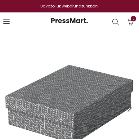
Üdvözöljük webáruházunkban!
0