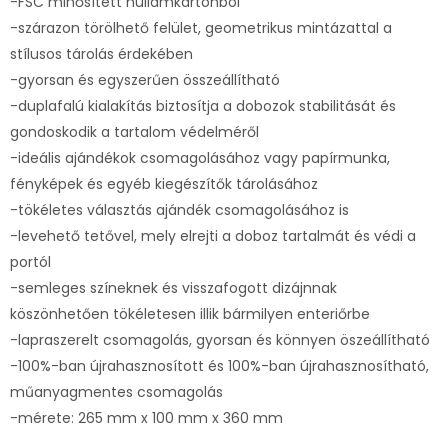
-FSC minősített hullámkartonból
-szárazon törölhető felület, geometrikus mintázattal a
stílusos tárolás érdekében
-gyorsan és egyszerűen összeállítható
-duplafalú kialakítás biztosítja a dobozok stabilitását és
gondoskodik a tartalom védelméről
-ideális ajándékok csomagolásához vagy papírmunka,
fényképek és egyéb kiegészítők tárolásához
-tökéletes választás ajándék csomagolásához is
-levehető tetővel, mely elrejti a doboz tartalmát és védi a
portól
-semleges színeknek és visszafogott dizájnnak
köszönhetően tökéletesen illik bármilyen enteriőrbe
-lapraszerelt csomagolás, gyorsan és könnyen öszeállítható
-100%-ban újrahasznosított és 100%-ban újrahasznosítható,
műanyagmentes csomagolás
-mérete: 265 mm x 100 mm x 360 mm