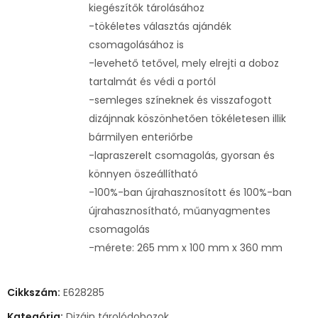
kiegészítők tárolásához
-tökéletes választás ajándék
csomagolásához is
-levehető tetővel, mely elrejti a doboz
tartalmát és védi a portól
-semleges színeknek és visszafogott
dizájnnak köszönhetően tökéletesen illik
bármilyen enteriőrbe
-lapraszerelt csomagolás, gyorsan és
könnyen öszeállítható
-100%-ban újrahasznosított és 100%-ban
újrahasznosítható, műanyagmentes
csomagolás
-mérete: 265 mm x 100 mm x 360 mm
Cikkszám:
E628285
Kategória:
Dizájn tárolódobozok