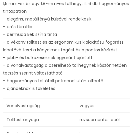
1,5 mm-es és egy 1,8-mm-es tollhegy, ill. 6 db hagyományos
tintapatron
– elegáns, metálfényű külsővel rendelkezik
– erős fémklip
– bermuda kék színű tinta
– a vékony tolltest és az ergonomikus kialakítású fogórész
lehetővé teszi a kényelmes fogást és a pontos kézírást
– jobb- és balkezeseknek egyaránt ajánlott
– a vonalvastagság a cserélhető tollhegynek köszönhetően
tetszés szerint változtatható
– hagyományos töltőtoll patronnal utántölthető
– ajándéknak is tökéletes
Vonalvastagság
vegyes
Tolltest anyaga
rozsdamentes acél