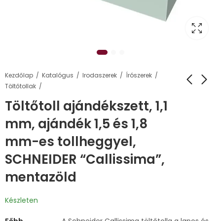
Kezdőlap
Katalógus
Irodaszerek
Írószerek
Töltőtollak
Töltőtoll ajándékszett, 1,1
mm, ajándék 1,5 és 1,8
mm-es tollheggyel,
SCHNEIDER “Callissima”,
mentazöld
Készleten
Főbb
A Schneider Callissima töltőtolla a lapos és