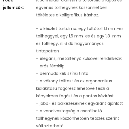
jellemzők:
egyenes tollhegynek köszönhetően
tökéletes a kalligrafikus íráshoz.
– a készlet tartalma: egy töltőtoll 1,1 mm-es
tollheggyel, egy 1,5 mm-es és egy 1,8-mm-
es tollhegy, ill. 6 db hagyományos
tintapatron
– elegáns, metálfényű külsővel rendelkezik
– erős fémklip
– bermuda kék színű tinta
– a vékony tolltest és az ergonomikus
kialakítású fogórész lehetővé teszi a
kényelmes fogást és a pontos kézírást
– jobb- és balkezeseknek egyaránt ajánlott
– a vonalvastagság a cserélhető
tollhegynek köszönhetően tetszés szerint
változtatható