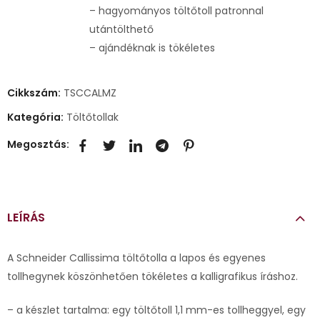
– hagyományos töltőtoll patronnal
utántölthető
– ajándéknak is tökéletes
Cikkszám:
TSCCALMZ
Kategória:
Töltőtollak
Megosztás:
LEÍRÁS
A Schneider Callissima töltőtolla a lapos és egyenes
tollhegynek köszönhetően tökéletes a kalligrafikus íráshoz.
– a készlet tartalma: egy töltőtoll 1,1 mm-es tollheggyel, egy