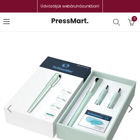
Üdvözöljük webáruházunkban!
0