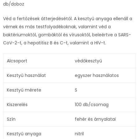
db/doboz
Véd a fertőzések átterjedésétől. A kesztyű anyaga ellenáll a
vérnek és más testfolyadékoknak, valamint véd a
baktériumoktól, gombáktól és vírusoktól, beleértve a SARS-
CoV-2-t, a hepatitisz B és C-t, valamint a HIV-t.
Alcsoport
védőkesztyű
Kesztyű használat
egyszer használatos
Kesztyű mérete
S
Kiszerelés
100 db/csomag
Szín
fehér és árnyalatai
Kesztyű anyaga
nitril