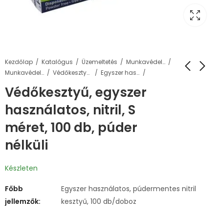
Kezdőlap
Katalógus
Üzemeltetés
Munkavédelem
Munkavédelmi felszerelések
Védőkesztyűk
Egyszer használatos kesztyűk
Védőkesztyű, egyszer
használatos, nitril, S
méret, 100 db, púder
nélküli
Készleten
Főbb
Egyszer használatos, púdermentes nitril
jellemzők:
kesztyű, 100 db/doboz