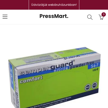
Üdvözöljük webáruházunkban!
0