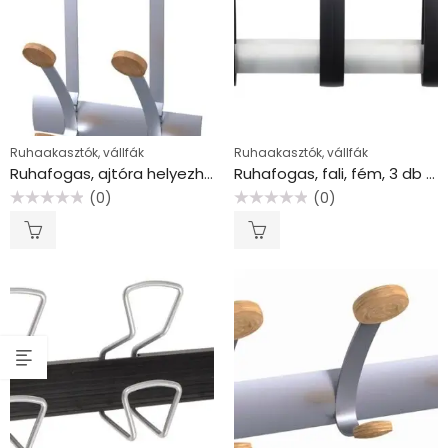
Ruhaakasztók, vállfák
Ruhaakasztók, vállfák
Ruhafogas, ajtóra helyezhető, fém, 2db akasztóval, ALBA, ezüst
Ruhafogas, fali, fém, 3 db akasztóval, ALBA, fekete –ezüst
(0)
(0)
Értékelés:
Értékelés:
0
0
/
/
5
5