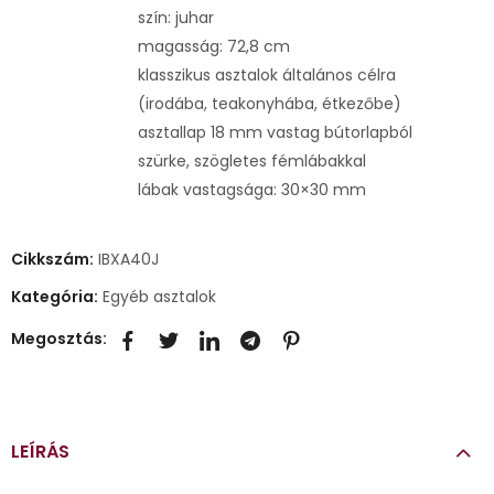
szín: juhar
magasság: 72,8 cm
klasszikus asztalok általános célra
(irodába, teakonyhába, étkezőbe)
asztallap 18 mm vastag bútorlapból
szürke, szögletes fémlábakkal
lábak vastagsága: 30×30 mm
Cikkszám:
IBXA40J
Kategória:
Egyéb asztalok
Megosztás:
LEÍRÁS