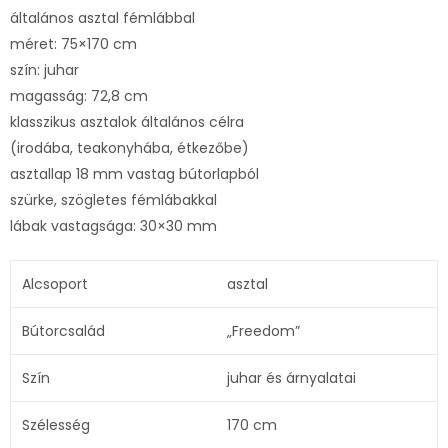
általános asztal fémlábbal
méret: 75×170 cm
szín: juhar
magasság: 72,8 cm
klasszikus asztalok általános célra
(irodába, teakonyhába, étkezőbe)
asztallap 18 mm vastag bútorlapból
szürke, szögletes fémlábakkal
lábak vastagsága: 30×30 mm
Alcsoport
asztal
Bútorcsalád
„Freedom”
Szín
juhar és árnyalatai
Szélesség
170 cm