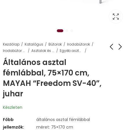
Kezdőlap
Katalógus
Bútorok
Irodabútorok
Irodabútor család
Asztalok és elemei
Egyéb asztalok
Általános asztal
fémlábbal, 75×170 cm,
MAYAH “Freedom SV-40”,
juhar
Készleten
Főbb
általános asztal fémlábbal
jellemzők:
méret: 75×170 cm