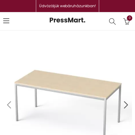
Üdvözöljük webáruházunkban!
0