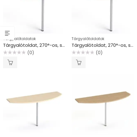
Tárgyalótoldatok
Tárgyalótoldatok
Tárgyalótoldat, 270°-os, szürke fémlábbal, O 90 cm, MAYAH”Freedom SV-44″, juhar
Tárgyalótoldat, 270°-os, szürke fémlábbal, O 90 cm, MAYAH”Freedom SV-44″, kőris
(0)
(0)
Értékelés:
Értékelés:
0
0
/
/
5
5