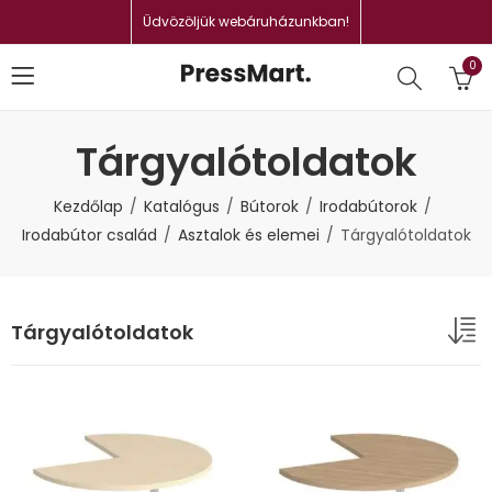
Üdvözöljük webáruházunkban!
0
Tárgyalótoldatok
Kezdőlap
Katalógus
Bútorok
Irodabútorok
Irodabútor család
Asztalok és elemei
Tárgyalótoldatok
Tárgyalótoldatok