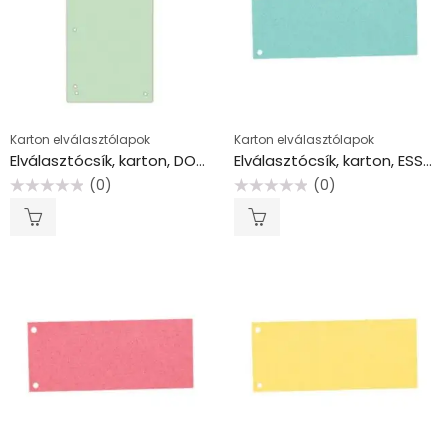
Karton elválasztólapok
Karton elválasztólapok
Elválasztócsík, karton, DONAU, zöld
Elválasztócsík, karton, ESSELTE, kék
(0)
(0)
Értékelés:
Értékelés:
0
0
/
/
5
5