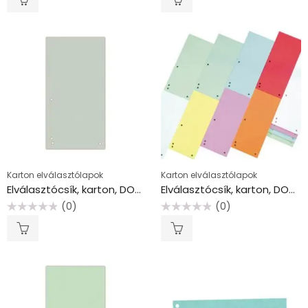
/
/
5
5
Karton elválasztólapok
Karton elválasztólapok
Elválasztócsík, karton, DONAU, szürke
Elválasztócsík, karton, DONAU, vegyes színek
(0)
(0)
Értékelés:
Értékelés:
0
0
/
/
5
5