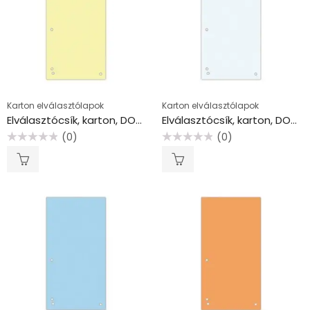
Karton elválasztólapok
Karton elválasztólapok
Elválasztócsík, karton, DONAU, citromsárga
Elválasztócsík, karton, DONAU, fehér
(0)
(0)
Értékelés:
Értékelés:
0
0
/
/
5
5