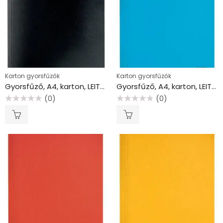
Karton gyorsfűzők
Karton gyorsfűzők
Gyorsfűző, A4, karton, LEITZ “Recycle”, fekete
Gyorsfűző, A4, karton, LEITZ “Recycle”, kék
(0)
(0)
Értékelés:
Értékelés:
0
0
/
/
5
5