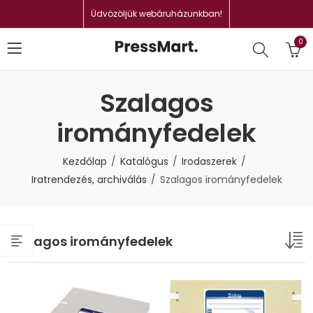
Üdvözöljük webáruházunkban!
0
Szalagos
irományfedelek
Kezdőlap
Katalógus
Irodaszerek
Iratrendezés, archiválás
Szalagos irományfedelek
Szalagos irományfedelek