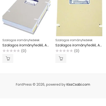
Szalagos irományfedelek
Szalagos irományfedelek
Szalagos irományfedél, A4, VICTORIA OFFICE, “Basic”
Szalagos irományfedél, A4, VICTORIA OFFICE, “Premium”
(0)
(0)
Értékelés:
Értékelés:
0
0
/
/
5
5
FontPress © 2026, powered by
KissCsabi.com